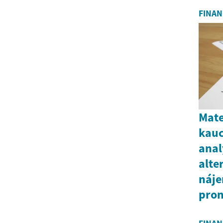
FINAN
Mat
kauc
anal
alte
náje
pron