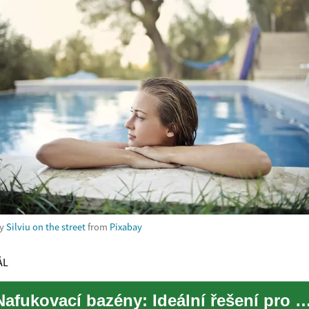
by
Silviu on the street
from
Pixabay
ÁL
Nafukovací bazény: Ideální řešení pro letní