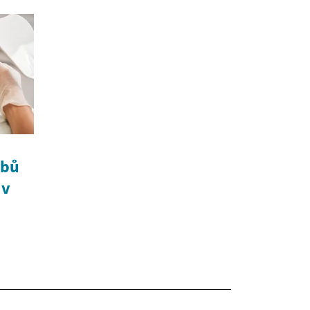
ubů
 v