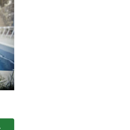
 osvěžení