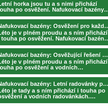
Letní horka jsou tu a s nimi přichází
touha po osvěžení. Nafukovací bazény
představují skvělou možnost, jak si užít
...
Nafukovací bazény: Osvěžení pr
Léto je v plném proudu a s ním přichází
i touha po osvěžení. Nafukovací bazény
jsou skvělou volbou pro ty, kteří chtě...
Nafukovací bazény: Osvěžující řešení pro letní radovánky
Léto je v plném proudu a s ním přichází
touha po osvěžení a vodních
radovánkách. Nafukovací bazény
představují skvělo...
Nafukovací bazény: Letní radovánky pro celou
Léto je tady a s ním přichází i touha po
osvěžení a vodních radovánkách.
Nafukovací bazény jsou skvělým
řešením pro t...