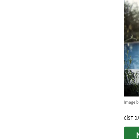
Image 
ČÍST D