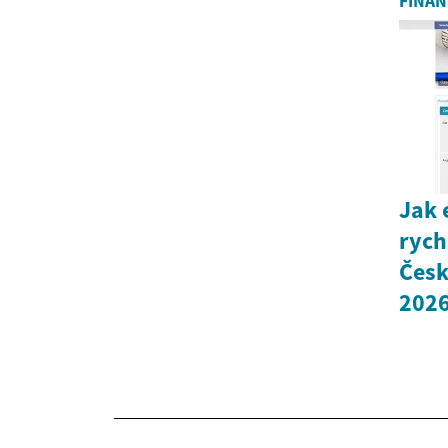
FINAN
Jak 
rych
Česk
202