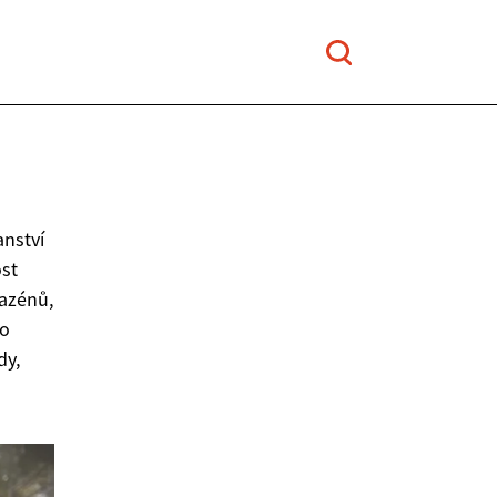
nství
ost
bazénů,
to
dy,