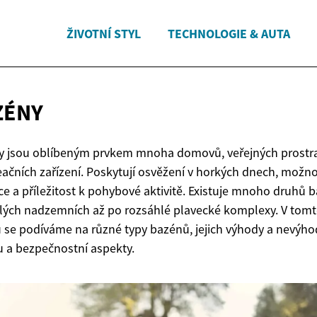
ŽIVOTNÍ STYL
TECHNOLOGIE & AUTA
ZÉNY
y jsou oblíbeným prvkem mnoha domovů, veřejných prostra
eačních zařízení. Poskytují osvěžení v horkých dnech, možn
ce a příležitost k pohybové aktivitě. Existuje mnoho druhů 
ých nadzemních až po rozsáhlé plavecké komplexy. V tom
 se podíváme na různé typy bazénů, jejich výhody a nevýho
 a bezpečnostní aspekty.