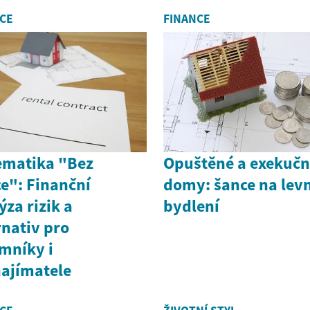
CE
FINANCE
ematika "Bez
Opuštěné a exekučn
e": Finanční
domy: šance na lev
ýza rizik a
bydlení
rnativ pro
mníky i
ajímatele