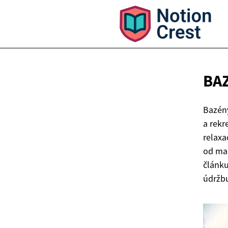
BA
Bazén
a rekr
relaxa
od mal
článku
údržbu