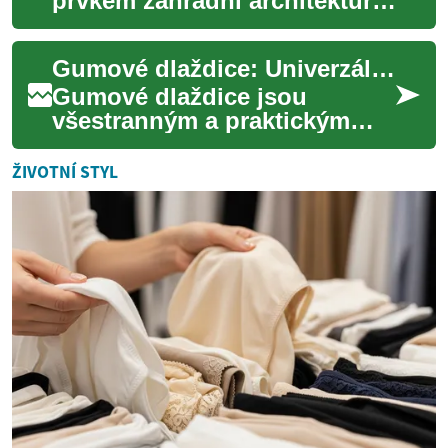
prvkem zahradní architektury,
který dodává venkovnímu
prostoru nádech elegance a
Gumové dlaždice: Univerzální řešení pro interiér i exteriér
funkčnosti. T...
Gumové dlaždice jsou
všestranným a praktickým
řešením pro podlahy v
interiéru i exteriéru. Tyto
ŽIVOTNÍ STYL
odolné a flexibilní p...