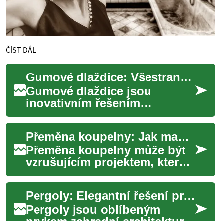
ČÍST DÁL
Gumové dlaždice: Všestranné řešení pro interiér i exteriér
Gumové dlaždice jsou
inovativním řešením
podlahových krytin, které
nachází uplatnění jak v
Přeměna koupelny: Jak maximalizovat malý prostor pomocí minimalistického designu
interiéru, tak v exteriéru...
Přeměna koupelny může být
vzrušujícím projektem, který
výrazně zlepší vzhled a
funkčnost vašeho domova.
Pergoly: Elegantní řešení pro váš venkovní prostor
Zvláště v pří...
Pergoly jsou oblíbeným