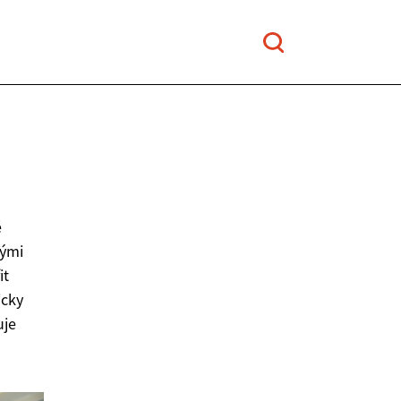
é
vými
it
icky
uje