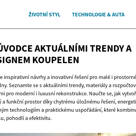
ŽIVOTNÍ STYL
TECHNOLOGIE & AUTA
ŮVODCE AKTUÁLNÍMI TRENDY A
SIGNEM KOUPELEN
e inspirativní návrhy a inovativní řešení pro malé i prostorn
ny. Seznamte se s aktuálními trendy, materiály a rozpočto
i pro moderní i luxusní rekonstrukce. Naučte se, jak vytvoř
ý a funkční prostor díky chytrému úložnému řešení, energet
ným technologiím a praktickému uspořádání, které kombin
ku, pohodlí a efektivitu.