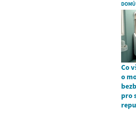
DOMŮ
Co v
o m
bezb
pro 
repu