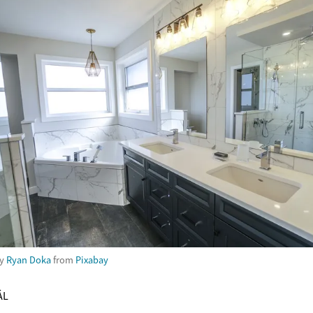
by
Ryan Doka
from
Pixabay
ÁL