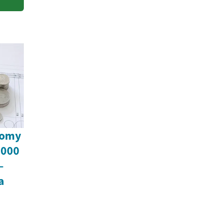
domy
 000
–
a