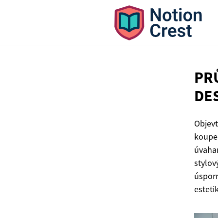
PR
DE
Objevt
koupel
úvaham
stylov
úspor
esteti