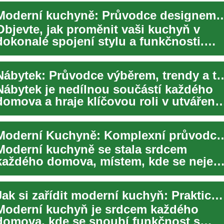
Moderní kuchyně: Průvodce designe
Objevte, jak proměnit vaši kuchyň v
dokonalé spojení stylu a funkčnosti.
Náš komplexní průvodce vám ukáže, ja
vybrat...
Nábytek: Průvodce výběrem, trendy
Nábytek je nedílnou součástí každého
domova a hraje klíčovou roli v utváření
atmosféry a funkčnosti našich obytnýc
...
Moderní Kuchyně: Komplexní průvodce nejno
Moderní kuchyně se stala srdcem
každého domova, místem, kde se nejen
vaří, ale také žije, pracuje a tráví čas s
rodin...
Jak si zařídit moderní kuchyň: Praktický průvodce designem a vybavením
Moderní kuchyň je srdcem každého
domova, kde se snoubí funkčnost s