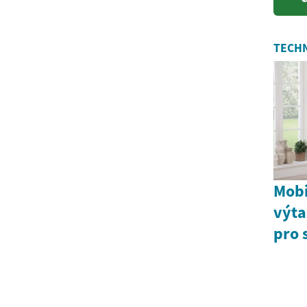
TECHN
Mobi
výta
pro 