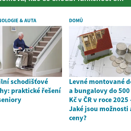
estetickým designem. Při zařizování
kuchyně je důl...
OLOGIE & AUTA
DOMŮ
lní schodišťové
Levné montované 
hy: praktické řešení
a bungalovy do 500
seniory
Kč v ČR v roce 2025 
Jaké jsou možnosti 
ceny?