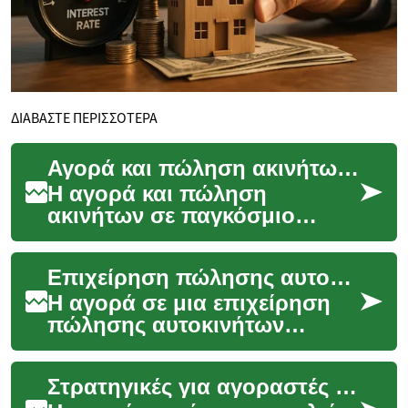
ΔΙΑΒΑΣΤΕ ΠΕΡΙΣΣΟΤΕΡΑ
Αγορά και πώληση ακινήτων: Οδηγός για το παγκόσμιο περιβάλλον
Η αγορά και πώληση
ακινήτων σε παγκόσμιο
επίπεδο αποτελεί μια
πολύπλοκη διαδικασία που
Επιχείρηση πώλησης αυτοκινήτων: Οδηγός για αγοραστές και πωλητές
απαιτεί προσεκτική μελέτη
και ...
Η αγορά σε μια επιχείρηση
πώλησης αυτοκινήτων
απαιτεί ενημέρωση και
προσοχή σε λεπτομέρειες
Στρατηγικές για αγοραστές και πωλητές ακινήτων
όπως η προέλευση του