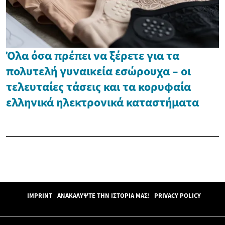
Όλα όσα πρέπει να ξέρετε για τα
πολυτελή γυναικεία εσώρουχα – οι
τελευταίες τάσεις και τα κορυφαία
ελληνικά ηλεκτρονικά καταστήματα
IMPRINT
ΑΝΑΚΑΛΎΨΤΕ ΤΗΝ ΙΣΤΟΡΊΑ ΜΑΣ!
PRIVACY POLICY