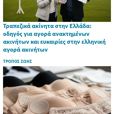
Τραπεζικά ακίνητα στην Ελλάδα:
οδηγός για αγορά ανακτημένων
ακινήτων και ευκαιρίες στην ελληνική
αγορά ακινήτων
ΤΡΌΠΟΣ ΖΩΉΣ