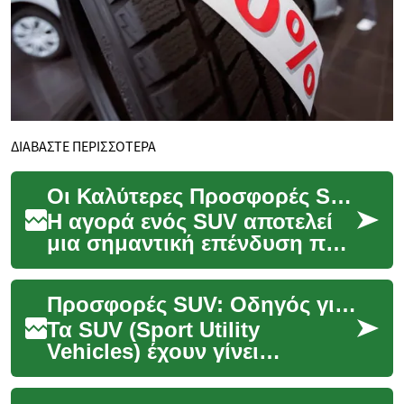
ΔΙΑΒΑΣΤΕ ΠΕΡΙΣΣΟΤΕΡΑ
Οι Καλύτερες Προσφορές SUV: Ένας Πλήρης Οδηγός Αγοράς
Η αγορά ενός SUV αποτελεί
μια σημαντική επένδυση που
απαιτεί προσεκτική έρευνα
και σύγκριση των διαθέσιμων
Προσφορές SUV: Οδηγός για Έξυπνες Επιλογές Αγοράς και Μίσθωσης
επιλογών. ...
Τα SUV (Sport Utility
Vehicles) έχουν γίνει
εξαιρετικά δημοφιλή τα
τελευταία χρόνια,