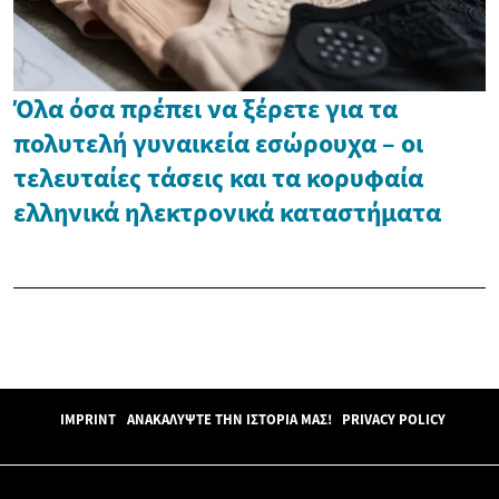
Όλα όσα πρέπει να ξέρετε για τα
πολυτελή γυναικεία εσώρουχα – οι
τελευταίες τάσεις και τα κορυφαία
ελληνικά ηλεκτρονικά καταστήματα
IMPRINT
ΑΝΑΚΑΛΎΨΤΕ ΤΗΝ ΙΣΤΟΡΊΑ ΜΑΣ!
PRIVACY POLICY