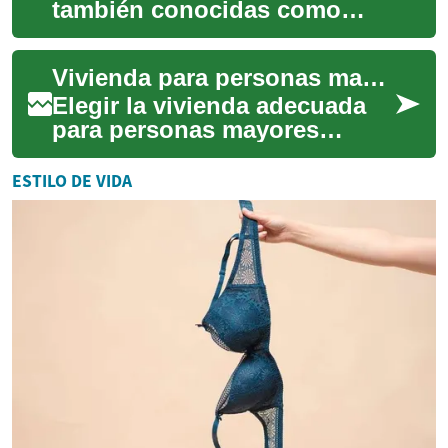
también conocidas como
retirement home en algunos
contextos, ofrecen un
Vivienda para personas mayores: guía de opciones clave
entorno diseñado p...
Elegir la vivienda adecuada
para personas mayores
implica valorar atención,
ambiente social, ubicación y
ESTILO DE VIDA
presupuesto....