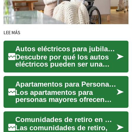
LEE MÁS
Autos eléctricos para jubilados en México: guía práctica
Descubre por qué los autos
eléctricos pueden ser una
opción inteligente para
jubilados en México. Ahorros
Apartamentos para Personas Mayores: Guía de vivienda de retiro
en combusti...
Los apartamentos para
personas mayores ofrecen
una alternativa de vivienda
pensada para seguridad,
Comunidades de retiro en México: vida, cuidados y salud
comodidad y comuni...
Las comunidades de retiro,