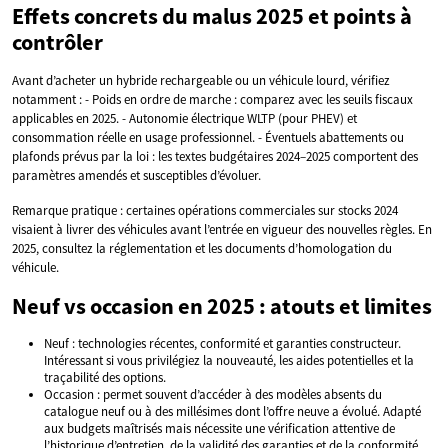
Effets concrets du malus 2025 et points à
contrôler
Avant d’acheter un hybride rechargeable ou un véhicule lourd, vérifiez
notamment : - Poids en ordre de marche : comparez avec les seuils fiscaux
applicables en 2025. - Autonomie électrique WLTP (pour PHEV) et
consommation réelle en usage professionnel. - Éventuels abattements ou
plafonds prévus par la loi : les textes budgétaires 2024–2025 comportent des
paramètres amendés et susceptibles d’évoluer.
Remarque pratique : certaines opérations commerciales sur stocks 2024
visaient à livrer des véhicules avant l’entrée en vigueur des nouvelles règles. En
2025, consultez la réglementation et les documents d’homologation du
véhicule.
Neuf vs occasion en 2025 : atouts et limites
Neuf : technologies récentes, conformité et garanties constructeur.
Intéressant si vous privilégiez la nouveauté, les aides potentielles et la
traçabilité des options.
Occasion : permet souvent d’accéder à des modèles absents du
catalogue neuf ou à des millésimes dont l’offre neuve a évolué. Adapté
aux budgets maîtrisés mais nécessite une vérification attentive de
l’historique d’entretien, de la validité des garanties et de la conformité