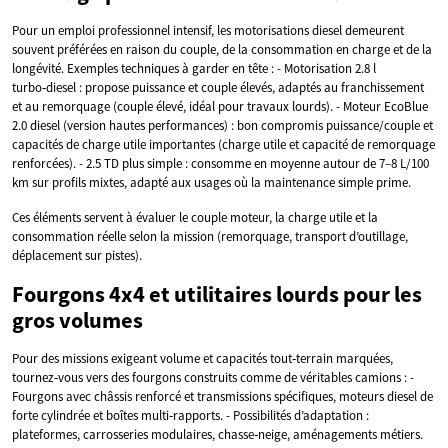
Pour un emploi professionnel intensif, les motorisations diesel demeurent
souvent préférées en raison du couple, de la consommation en charge et de la
longévité. Exemples techniques à garder en tête : - Motorisation 2.8 l
turbo‑diesel : propose puissance et couple élevés, adaptés au franchissement
et au remorquage (couple élevé, idéal pour travaux lourds). - Moteur EcoBlue
2.0 diesel (version hautes performances) : bon compromis puissance/couple et
capacités de charge utile importantes (charge utile et capacité de remorquage
renforcées). - 2.5 TD plus simple : consomme en moyenne autour de 7–8 L/100
km sur profils mixtes, adapté aux usages où la maintenance simple prime.
Ces éléments servent à évaluer le couple moteur, la charge utile et la
consommation réelle selon la mission (remorquage, transport d’outillage,
déplacement sur pistes).
Fourgons 4x4 et utilitaires lourds pour les
gros volumes
Pour des missions exigeant volume et capacités tout‑terrain marquées,
tournez‑vous vers des fourgons construits comme de véritables camions : -
Fourgons avec châssis renforcé et transmissions spécifiques, moteurs diesel de
forte cylindrée et boîtes multi‑rapports. - Possibilités d’adaptation :
plateformes, carrosseries modulaires, chasse‑neige, aménagements métiers.