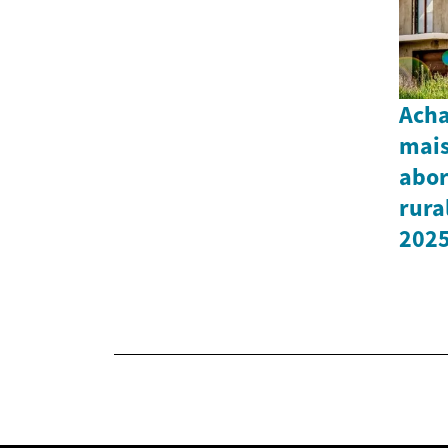
Acha
mai
abor
rura
202