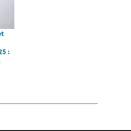
et
25 :
s