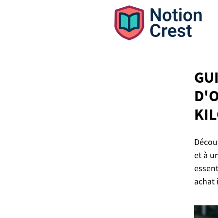
GU
D'
KI
Découv
et à u
essent
achat 