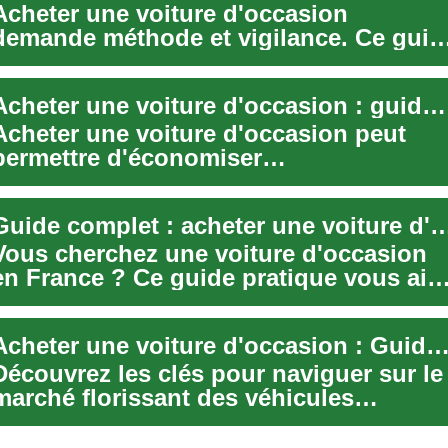
Acheter une voiture d'occasion
demande méthode et vigilance. Ce guid
pratique vous aide à vérifier les
documents ess...
Acheter une voiture d'occasion : guide malin
Acheter une voiture d'occasion peut
permettre d'économiser
significativement par rapport au neuf, à
condition de bien...
Guide complet : acheter une voiture d'occa
Vous cherchez une voiture d'occasion
en France ? Ce guide pratique vous aid
à identifier un véhicule fiable,
compren...
Acheter une voiture d'occasion : Guide essen
Découvrez les clés pour naviguer sur le
marché florissant des véhicules
d'occasion. De l'évaluation de l'état d'u
vé...