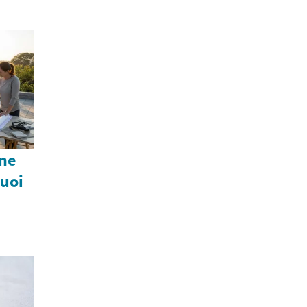
ine
quoi