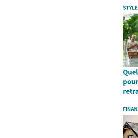
STYLE
Quel
pour
retr
FINAN