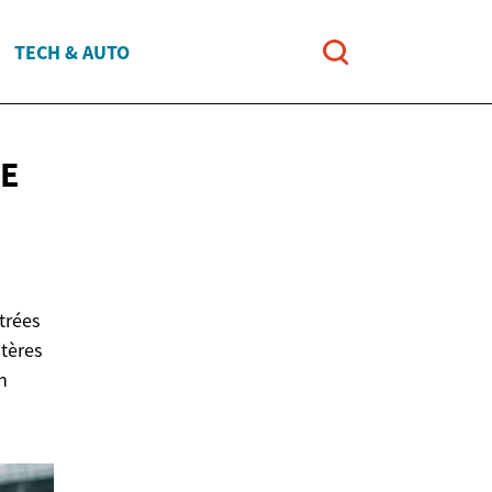
TECH & AUTO
RE
trées
itères
n