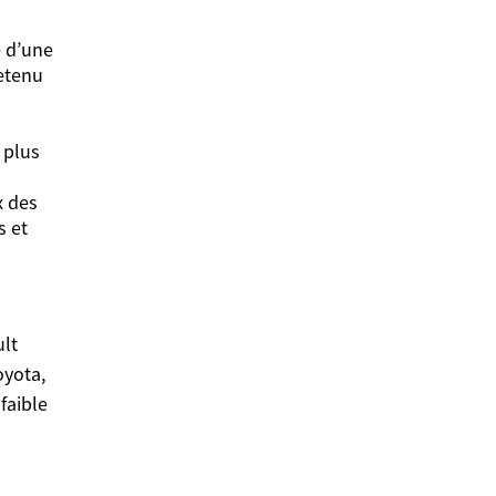
 d’une
retenu
 plus
x des
s et
lt
oyota,
faible