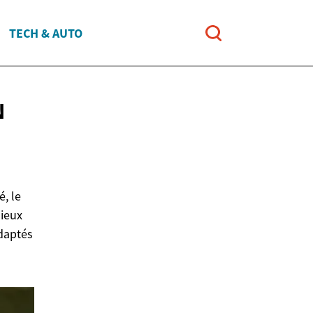
TECH & AUTO
N
é, le
mieux
adaptés