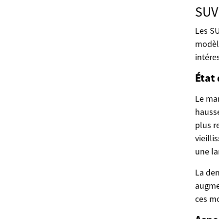
SUV
Les SU
modèle
intére
État
Le mar
hausse
plus r
vieill
une la
La dem
augmen
ces mo