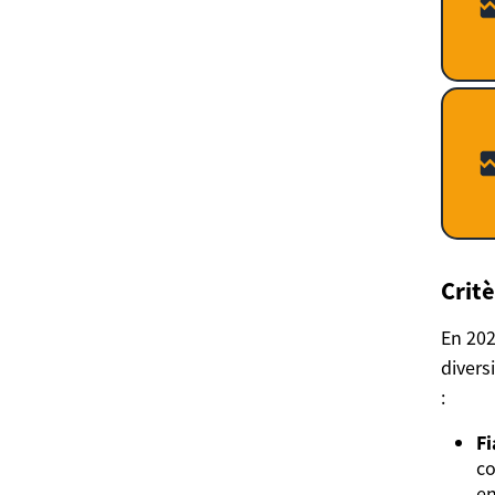
Crit
En 202
divers
:
Fi
co
en