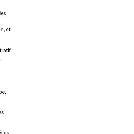
des
n, et
ratif
,
pe,
es
èles