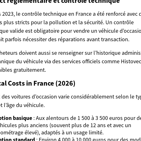
ct réglementaire et contrôle technique
 2023, le contrôle technique en France a été renforcé avec 
es plus stricts pour la pollution et la sécurité. Un contrôle
que valide est obligatoire pour vendre un véhicule d’occasio
it parfois nécessiter des réparations avant transaction.
heteurs doivent aussi se renseigner sur l’historique administ
hnique du véhicule via des services officiels comme Histovec
ibles gratuitement.
al Costs in France (2026)
x des voitures d’occasion varie considérablement selon le ty
et l’âge du véhicule.
tion basique
: Aux alentours de 1 500 à 3 500 euros pour d
hicules plus anciens (souvent plus de 12 ans et avec un
lométrage élevé), adaptés à un usage limité.
ption standard
: Environ 4 000 à 10 000 euros pour des mod