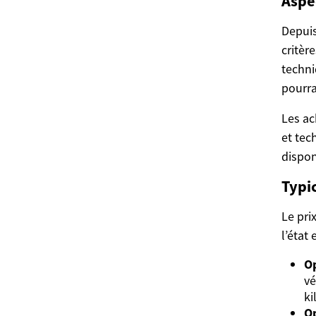
Aspe
Depuis
critèr
techni
pourra
Les ac
et tec
dispon
Typic
Le pri
l’état 
Op
vé
ki
O