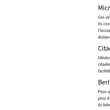
Micr
Ces vé
Ils co
l’occa
distan
Cita
Idéale
citadi
facili
Berl
Pour u
plus d
ils bé