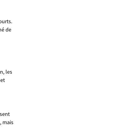
ourts.
hé de
n, les
 et
osent
, mais