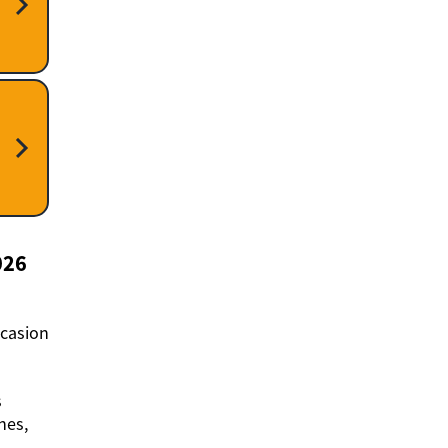
026
ccasion
s
nes,