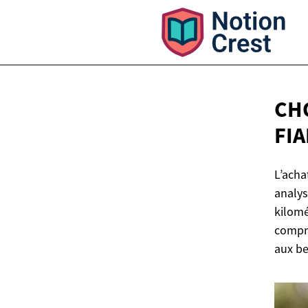
CH
FI
L’acha
analys
kilomé
compre
aux be