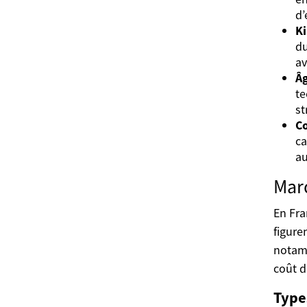
d’
Ki
du
av
Âg
te
st
Co
ca
au
Mar
En Fra
figure
notamm
coût d
Type