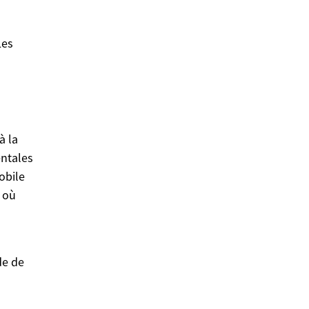
Les
à la
entales
obile
 où
de de