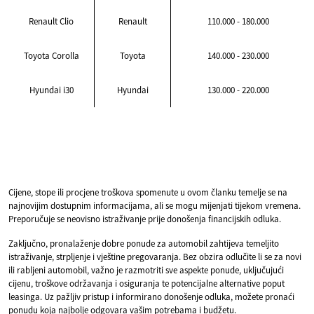
Renault Clio
Renault
110.000 - 180.000
Toyota Corolla
Toyota
140.000 - 230.000
Hyundai i30
Hyundai
130.000 - 220.000
Cijene, stope ili procjene troškova spomenute u ovom članku temelje se na
najnovijim dostupnim informacijama, ali se mogu mijenjati tijekom vremena.
Preporučuje se neovisno istraživanje prije donošenja financijskih odluka.
Zaključno, pronalaženje dobre ponude za automobil zahtijeva temeljito
istraživanje, strpljenje i vještine pregovaranja. Bez obzira odlučite li se za novi
ili rabljeni automobil, važno je razmotriti sve aspekte ponude, uključujući
cijenu, troškove održavanja i osiguranja te potencijalne alternative poput
leasinga. Uz pažljiv pristup i informirano donošenje odluka, možete pronaći
ponudu koja najbolje odgovara vašim potrebama i budžetu.