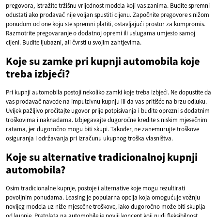
pregovora, istražite tržišnu vrijednost modela koji vas zanima. Budite spremni
odustati ako prodavač nije voljan spustiti cijenu. Započnite pregovore s nižom
ponudom od one koju ste spremni platiti, ostavljajući prostor za kompromis.
Razmotrite pregovaranje o dodatnoj opremi ili uslugama umjesto samoj
cijeni. Budite ljubazni, ali čvrsti u svojim zahtjevima.
Koje su zamke pri kupnji automobila koje
treba izbjeći?
Pri kupnji automobila postoji nekoliko zamki koje treba izbjeći. Ne dopustite da
vas prodavač navede na impulzivnu kupnju ili da vas pritišće na brzu odluku.
Uvijek pažljivo pročitajte ugovor prije potpisivanja i budite oprezni s dodatnim
troškovima i naknadama. Izbjegavajte dugoročne kredite s niskim mjesečnim
ratama, jer dugoročno mogu biti skupi. Također, ne zanemurujte troškove
osiguranja i održavanja pri izračunu ukupnog troška vlasništva.
Koje su alternative tradicionalnoj kupnji
automobila?
Osim tradicionalne kupnje, postoje i alternative koje mogu rezultirati
povoljnim ponudama. Leasing je popularna opcija koja omogućuje vožnju
novijeg modela uz niže mjesečne troškove, iako dugoročno može biti skuplja
od kupnje. Pretplata na automobile je noviji koncept koji nudi fleksibilnost