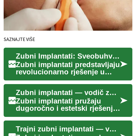
SAZNAJTE VIŠE
Zubni Implantati: Sveobuhvatni Vodič za Trajno Rješenje
Zubni implantati predstavljaju
revolucionarno rješenje u
modernoj stomatologiji za
zamjenu izgubljenih zubi.
Zubni implantati — vodič za trajnu zamjenu zuba
Ova napr...
Zubni implantati pružaju
dugoročno i estetski rješenje
za nadomještanje izgubljenih
zubi, integrirajući se s
Trajni zubni implantati — vodič za zamjenu zuba
čeljusno...