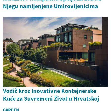
Njegu namijenjene Umirovljenicima
Vodič kroz Inovativne Kontejnerske
Kuće za Suvremeni Život u Hrvatskoj
GARDEN