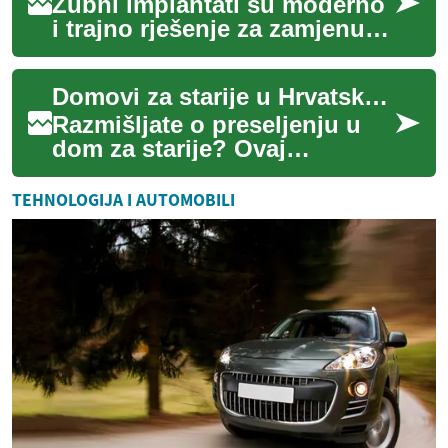
Zubni implantati su moderno
i trajno rješenje za zamjenu
izgubljenih zubi, koje
osigurava prirodan izgled,
Domovi za starije u Hrvatskoj: Vodič za ugodnu starost
stabilnu f...
Razmišljate o preseljenju u
dom za starije? Ovaj
sveobuhvatan vodič pruža
uvid u različite opcije
TEHNOLOGIJA I AUTOMOBILI
smještaja, usluge k...