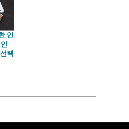
한 인
노인
 선택