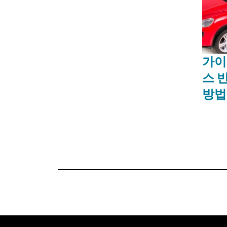
가이
스 
방법