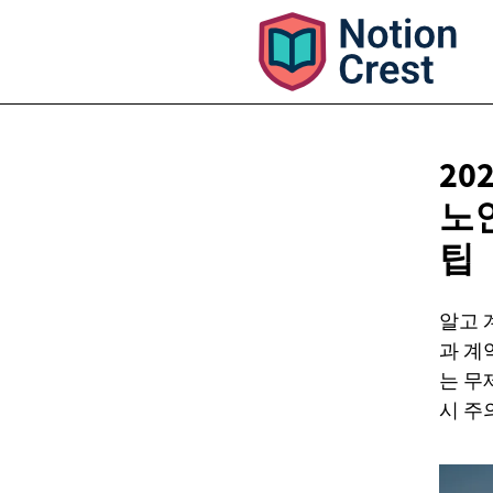
20
노
팁
알고 
과 계
는 무
시 주