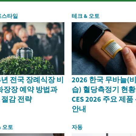
인 역할을 수행하는 차량입니다. 무거운 짐
을 운반하거나 대형 트레일러를 견인하는
데 특화되어 있으며, 험난한 지형에서도 안
프스타일
테크 & 오토
정적인 주...
26년 전국 장례식장 비
2026 한국 무바늘(
 화장장 예약 방법과
습) 혈당측정기 현
 절감 전략
CES 2026 주요 제품
안내
& 오토
자동