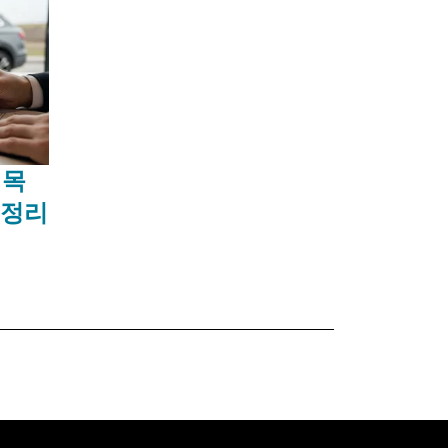
 목
 정리