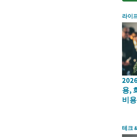
라이
20
용,
비용
테크 