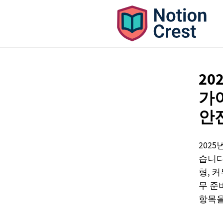
2
가
안
202
습니다
형, 
무 준
항목을