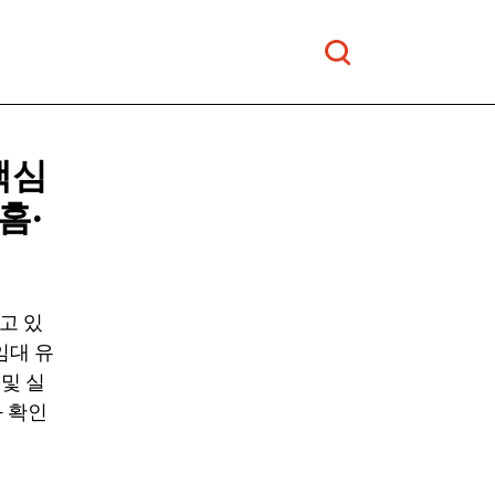
핵심
홈·
고 있
임대 유
 및 실
 확인