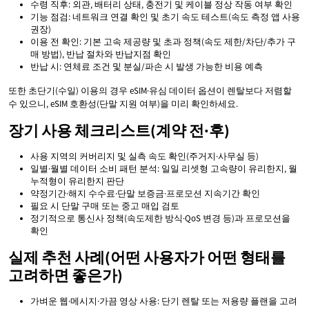
수령 직후: 외관, 배터리 상태, 충전기 및 케이블 정상 작동 여부 확인
기능 점검: 네트워크 연결 확인 및 초기 속도 테스트(속도 측정 앱 사용
권장)
이용 전 확인: 기본 고속 제공량 및 초과 정책(속도 제한/차단/추가 구
매 방법), 반납 절차와 반납지점 확인
반납 시: 연체료 조건 및 분실/파손 시 발생 가능한 비용 예측
또한 초단기(수일) 이용의 경우 eSIM·유심 데이터 옵션이 렌탈보다 저렴할
수 있으니, eSIM 호환성(단말 지원 여부)을 미리 확인하세요.
장기 사용 체크리스트(계약 전·후)
사용 지역의 커버리지 및 실측 속도 확인(주거지·사무실 등)
일별·월별 데이터 소비 패턴 분석: 일일 리셋형 고속량이 유리한지, 월
누적형이 유리한지 판단
약정기간·해지 수수료·단말 보증금·프로모션 지속기간 확인
필요 시 단말 구매 또는 중고 매입 검토
정기적으로 통신사 정책(속도제한 방식·QoS 변경 등)과 프로모션을
확인
실제 추천 사례(어떤 사용자가 어떤 형태를
고려하면 좋은가)
가벼운 웹·메시지·가끔 영상 사용: 단기 렌탈 또는 저용량 플랜을 고려