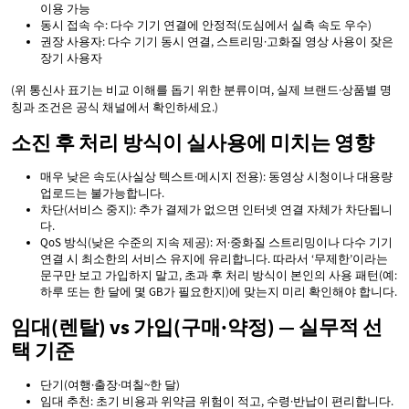
이용 가능
동시 접속 수: 다수 기기 연결에 안정적(도심에서 실측 속도 우수)
권장 사용자: 다수 기기 동시 연결, 스트리밍·고화질 영상 사용이 잦은
장기 사용자
(위 통신사 표기는 비교 이해를 돕기 위한 분류이며, 실제 브랜드·상품별 명
칭과 조건은 공식 채널에서 확인하세요.)
소진 후 처리 방식이 실사용에 미치는 영향
매우 낮은 속도(사실상 텍스트·메시지 전용): 동영상 시청이나 대용량
업로드는 불가능합니다.
차단(서비스 중지): 추가 결제가 없으면 인터넷 연결 자체가 차단됩니
다.
QoS 방식(낮은 수준의 지속 제공): 저·중화질 스트리밍이나 다수 기기
연결 시 최소한의 서비스 유지에 유리합니다. 따라서 ‘무제한’이라는
문구만 보고 가입하지 말고, 초과 후 처리 방식이 본인의 사용 패턴(예:
하루 또는 한 달에 몇 GB가 필요한지)에 맞는지 미리 확인해야 합니다.
임대(렌탈) vs 가입(구매·약정) — 실무적 선
택 기준
단기(여행·출장·며칠~한 달)
임대 추천: 초기 비용과 위약금 위험이 적고, 수령·반납이 편리합니다.