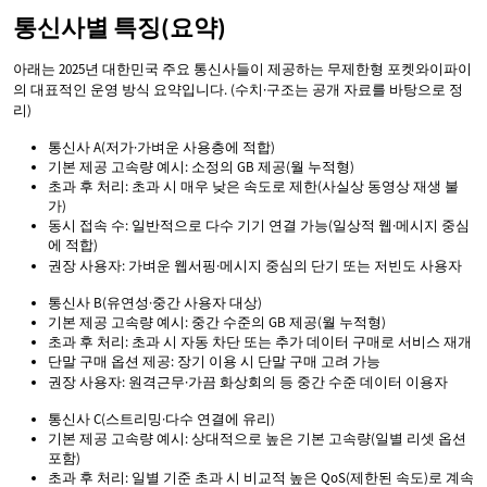
통신사별 특징(요약)
아래는 2025년 대한민국 주요 통신사들이 제공하는 무제한형 포켓와이파이
의 대표적인 운영 방식 요약입니다. (수치·구조는 공개 자료를 바탕으로 정
리)
통신사 A(저가·가벼운 사용층에 적합)
기본 제공 고속량 예시: 소정의 GB 제공(월 누적형)
초과 후 처리: 초과 시 매우 낮은 속도로 제한(사실상 동영상 재생 불
가)
동시 접속 수: 일반적으로 다수 기기 연결 가능(일상적 웹·메시지 중심
에 적합)
권장 사용자: 가벼운 웹서핑·메시지 중심의 단기 또는 저빈도 사용자
통신사 B(유연성·중간 사용자 대상)
기본 제공 고속량 예시: 중간 수준의 GB 제공(월 누적형)
초과 후 처리: 초과 시 자동 차단 또는 추가 데이터 구매로 서비스 재개
단말 구매 옵션 제공: 장기 이용 시 단말 구매 고려 가능
권장 사용자: 원격근무·가끔 화상회의 등 중간 수준 데이터 이용자
통신사 C(스트리밍·다수 연결에 유리)
기본 제공 고속량 예시: 상대적으로 높은 기본 고속량(일별 리셋 옵션
포함)
초과 후 처리: 일별 기준 초과 시 비교적 높은 QoS(제한된 속도)로 계속