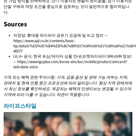
는 가입 방식을 선택하세요. 단기 이용자는 렌탈의 편리함을, 장기 이용자는
단말 구매와 약정 조건을 중심으로 검토하는 것이 일반적으로 합리적입니
다.
Sources
아정당: 휴대용 와이파이·공유기 요금제 및 비교 정리 —
https://www.ajd.co.kr/contents/basic-
tip/detail/%ED%9C%B4%EB%8C%80%EC%9A%A9
%EC%99%80%EC%9D%
46577
LG U+ 공식: 한국 유심/데이터 상품 안내(포켓와이파이·SIM/eSIM 정보)
— https://www.lguplus.com/korea-sim/kor/mobile/product/simcard?
tab=data-voice
가격 또는 혜택 관련 주의사항:
가격, 금융 옵션 및 판매 가능 여부는 지역,
판매처 및 현재 진행 중인 프로모션에 따라 달라집니다. 항상 지역 판매처에
서 최신 정보를 확인하세요.
제공되는 혜택과 인센티브는 변경될 수 있으며
지역에 따라 다를 수 있습니다. 약관이 적용됩니다.
라이프스타일