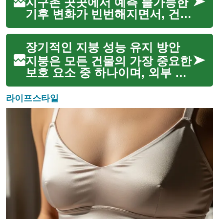
견인하는 데 특화되어 있으며,
지구촌 곳곳에서 예측 불가능한
험난한 지형에서도 안정적인
기후 변화가 빈번해지면서, 건물
주...
의 가장 중요한 보호막인 지붕의
역할이 더욱 부각되고 있습니다.
장기적인 지붕 성능 유지 방안
폭우, 강풍, 폭설, 극심한 더위 등
다양한 극한 기후 조건 속에서
지붕은 모든 건물의 가장 중요한
주택과 건물의 안...
보호 요소 중 하나이며, 외부 환
경으로부터 내부를 안전하게 지
키는 역할을 합니다. 지붕의 수
라이프스타일
명과 효율성은 적절한 유지보수
와 특히 방수 처리에 달려 있습
니다. 효과적인 지붕 방수는...