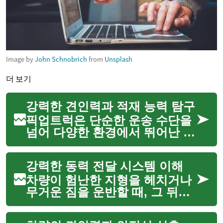
Image by
John Schnobrich
from
Unsplash
더 보기
강력한 견인력과 적재 능력 탐구
픽업트럭은 단순한 운송 수단을
넘어 다양한 환경에서 뛰어난 성
능을 발휘하는 다목적 차량입니
다. 이 차량들은 강력한 엔진, 견
강력한 동력 전달 시스템 이해
고한 차체, 그리고 넓은 적재 공
간을 통해 무거운 짐을 운반하거
차량이 험난한 지형을 헤치거나
나 트레일러를 견인하는 ...
무거운 짐을 운반할 때, 그 뒤에
는 정교하게 설계된 동력 전달
시스템이 작동하고 있습니다. 이