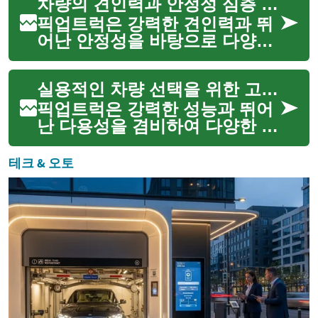
차량의 견인력과 안정성 심층 분석
시스템은 엔진에서 생성된 힘을
바퀴로 효율적으로 전달하여 차
픽업트럭은 강력한 견인력과 뛰
량이 다양한 작업과 환경에...
어난 안정성을 바탕으로 다양한
작업 환경에서 핵심적인 역할을
수행하는 차량입니다. 무거운 짐
실용적인 차량 선택을 위한 고려사항
을 운반하거나 대형 트레일러를
견인하는 데 특화되어 있으며,
픽업트럭은 강력한 성능과 뛰어
험난한 지형에서도 안정적인
난 다용성을 겸비하여 다양한 라
주...
이프스타일과 작업 환경에 이상
적인 선택지로 주목받고 있습니
테크 & 오토
다. 짐을 운반하거나, 트레일러
를 견인하거나, 혹은 험난한 오
프로드 지형을 탐험하는 등 픽업
트...