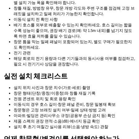
별 설치 가능 폭을 확인해야 합니다.
창틀 재질, 방범창 유무, 창문 개방 각도와 주변 구조를 점검해 고정 브
래킷을 설치하고 밀폐 처리가 가능한지 확인합니다.
이동식 설치 전 확인 사항
배기 호스를 외부로 배출할 수 있는지 확인하세요. 호스 길이는 짧을
수록 성능이 좋으며, 권장 배기 경로(예: 약 1.5m 내외)를 넘기지 않도
록 하면 효율 저하를 줄일 수 있습니다.
창문 틈을 막는 밀폐 패널이 포함되어 있는지, 별도 구매가 필요한지
도 확인하세요.
전기 관련
해당 회로의 전기 용량과 다른 기기들과의 동시사용 여부를 점검하고,
필요 시 전기기사 상담을 권장합니다.
실전 설치 체크리스트
설치 위치 사진과 창문 치수(가로·세로) 촬영
창문 형태(단창/중창/이중창)와 창틀 재질 기록
전원 콘센트 위치 및 회로 용량 확인
이동식의 경우 호스 길이·창문 패널 준비, 창문 밀봉재 확보
창문형은 고정 브래킷 설치 여부·밀폐 상태·방범 고려
아파트·빌딩은 관리사무소 규정(공용부 손상 금지 등) 확인
제품 스펙의 권장 면적·소음(dB)·에너지 등급 확인
설치 후 초기 며칠간 실사용 리뷰(소음·냉방 속도) 관찰
언제 창문형/벽걸이를 선택해야 하는가