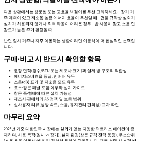
다음 상황에서는 창문형 또는 고효율 벽걸이를 우선 고려하세요. - 장기 거
주 계획이 있고 저소음·높은 에너지 효율이 우선일 때 - 건물 규약상 실외기
설치가 허용되지 않거나 외벽 타공이 어려운 경우 - 밤 사용이 잦고 소음 민
감도가 높은 주거 환경일 때
반면 임시 거주나 자주 이동하는 생활이라면 이동식이 더 현실적인 선택입
니다.
구매·비교 시 반드시 확인할 항목
권장 면적(평수/BTU 또는 제조사 표기)과 실제 방 구조의 적합성
에너지소비효율 등급, 인버터 유무
소음(dB) 표기 및 저소음 모드 유무
호스·창문 패널 포함 여부와 설치 가이드
창문 폭·형태에 따른 설치 가능성
제조사·판매처의 AS 정책 및 보증 범위
실사용자 리뷰(냉방 속도, 소음, 유지관리 편의성) 교차 확인
마무리 요약
2025년 기준 대한민국 시장에는 실외기 없는 다양한 덕트리스 에어컨이 존
재하며, 사용 목적(임시 vs 장기), 설치 환경(창문 규격·전력 용량), 우선순위
(소음·효율·이동성)에 따라 적합한 유형이 달라집니다. 제품 선택 시 스펙 비