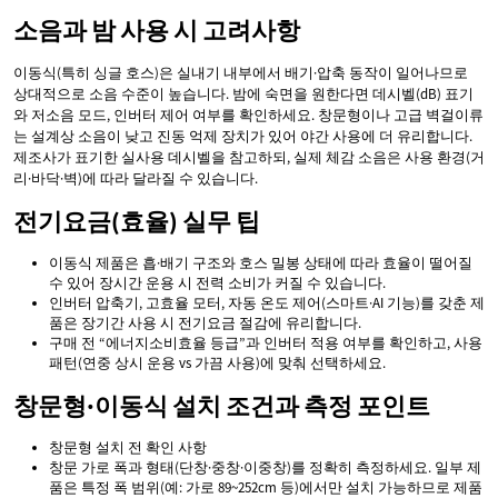
소음과 밤 사용 시 고려사항
이동식(특히 싱글 호스)은 실내기 내부에서 배기·압축 동작이 일어나므로
상대적으로 소음 수준이 높습니다. 밤에 숙면을 원한다면 데시벨(dB) 표기
와 저소음 모드, 인버터 제어 여부를 확인하세요. 창문형이나 고급 벽걸이류
는 설계상 소음이 낮고 진동 억제 장치가 있어 야간 사용에 더 유리합니다.
제조사가 표기한 실사용 데시벨을 참고하되, 실제 체감 소음은 사용 환경(거
리·바닥·벽)에 따라 달라질 수 있습니다.
전기요금(효율) 실무 팁
이동식 제품은 흡·배기 구조와 호스 밀봉 상태에 따라 효율이 떨어질
수 있어 장시간 운용 시 전력 소비가 커질 수 있습니다.
인버터 압축기, 고효율 모터, 자동 온도 제어(스마트·AI 기능)를 갖춘 제
품은 장기간 사용 시 전기요금 절감에 유리합니다.
구매 전 “에너지소비효율 등급”과 인버터 적용 여부를 확인하고, 사용
패턴(연중 상시 운용 vs 가끔 사용)에 맞춰 선택하세요.
창문형·이동식 설치 조건과 측정 포인트
창문형 설치 전 확인 사항
창문 가로 폭과 형태(단창·중창·이중창)를 정확히 측정하세요. 일부 제
품은 특정 폭 범위(예: 가로 89~252cm 등)에서만 설치 가능하므로 제품