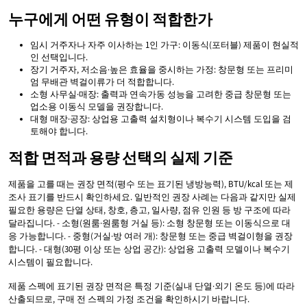
누구에게 어떤 유형이 적합한가
임시 거주자나 자주 이사하는 1인 가구: 이동식(포터블) 제품이 현실적
인 선택입니다.
장기 거주자, 저소음·높은 효율을 중시하는 가정: 창문형 또는 프리미
엄 무배관 벽걸이류가 더 적합합니다.
소형 사무실·매장: 출력과 연속가동 성능을 고려한 중급 창문형 또는
업소용 이동식 모델을 권장합니다.
대형 매장·공장: 상업용 고출력 설치형이나 복수기 시스템 도입을 검
토해야 합니다.
적합 면적과 용량 선택의 실제 기준
제품을 고를 때는 권장 면적(평수 또는 표기된 냉방능력), BTU/kcal 또는 제
조사 표기를 반드시 확인하세요. 일반적인 권장 사례는 다음과 같지만 실제
필요한 용량은 단열 상태, 창호, 층고, 일사량, 점유 인원 등 방 구조에 따라
달라집니다. - 소형(원룸·원룸형 거실 등): 소형 창문형 또는 이동식으로 대
응 가능합니다. - 중형(거실·방 여러 개): 창문형 또는 중급 벽걸이형을 권장
합니다. - 대형(30평 이상 또는 상업 공간): 상업용 고출력 모델이나 복수기
시스템이 필요합니다.
제품 스펙에 표기된 권장 면적은 특정 기준(실내 단열·외기 온도 등)에 따라
산출되므로, 구매 전 스펙의 가정 조건을 확인하시기 바랍니다.