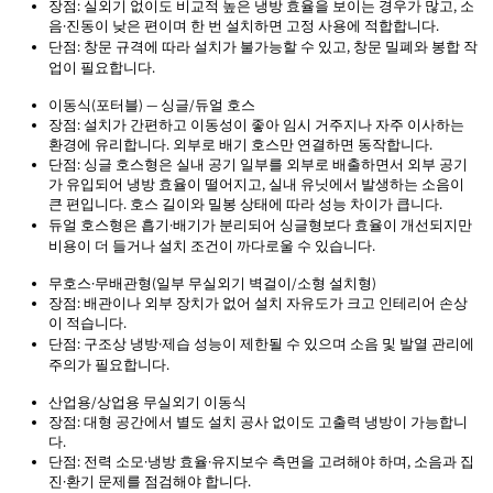
장점: 실외기 없이도 비교적 높은 냉방 효율을 보이는 경우가 많고, 소
음·진동이 낮은 편이며 한 번 설치하면 고정 사용에 적합합니다.
단점: 창문 규격에 따라 설치가 불가능할 수 있고, 창문 밀폐와 봉합 작
업이 필요합니다.
이동식(포터블) — 싱글/듀얼 호스
장점: 설치가 간편하고 이동성이 좋아 임시 거주지나 자주 이사하는
환경에 유리합니다. 외부로 배기 호스만 연결하면 동작합니다.
단점: 싱글 호스형은 실내 공기 일부를 외부로 배출하면서 외부 공기
가 유입되어 냉방 효율이 떨어지고, 실내 유닛에서 발생하는 소음이
큰 편입니다. 호스 길이와 밀봉 상태에 따라 성능 차이가 큽니다.
듀얼 호스형은 흡기·배기가 분리되어 싱글형보다 효율이 개선되지만
비용이 더 들거나 설치 조건이 까다로울 수 있습니다.
무호스·무배관형(일부 무실외기 벽걸이/소형 설치형)
장점: 배관이나 외부 장치가 없어 설치 자유도가 크고 인테리어 손상
이 적습니다.
단점: 구조상 냉방·제습 성능이 제한될 수 있으며 소음 및 발열 관리에
주의가 필요합니다.
산업용/상업용 무실외기 이동식
장점: 대형 공간에서 별도 설치 공사 없이도 고출력 냉방이 가능합니
다.
단점: 전력 소모·냉방 효율·유지보수 측면을 고려해야 하며, 소음과 집
진·환기 문제를 점검해야 합니다.