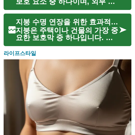
수 있으며, 이는 누...
보호 요소 중 하나이며, 외부 환
경으로부터 내부를 안전하게 지
키는 역할을 합니다. 지붕의 수
지붕 수명 연장을 위한 효과적인 방법
명과 효율성은 적절한 유지보수
와 특히 방수 처리에 달려 있습
지붕은 주택이나 건물의 가장 중
니다. 효과적인 지붕 방수는...
요한 보호막 중 하나입니다. 끊
임없이 비, 눈, 바람, 햇빛 등 다
양한 기상 조건에 노출되기 때문
라이프스타일
에 시간이 지남에 따라 손상되기
쉽습니다. 지붕의 수명을 효과적
으로 연장하고 건물의...