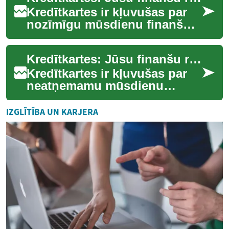
Kredītkartes ir kļuvušas par
nozīmīgu mūsdienu finanšu
pasaules elementu,
piedāvājot ērtību un
Kredītkartes: Jūsu finanšu rīks ikdienā un ceļojumos
potenciālus ieguvumus....
Kredītkartes ir kļuvušas par
neatņemamu mūsdienu
finanšu pasaules daļu. Tās
piedāvā ērtu un drošu veidu,
IZGLĪTĪBA UN KARJERA
kā veikt pir...