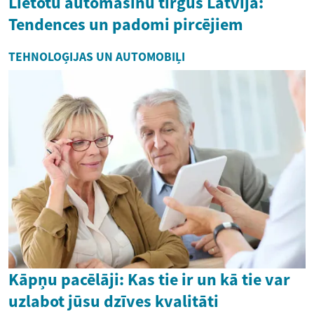
Lietotu automašīnu tirgus Latvijā:
Tendences un padomi pircējiem
TEHNOLOĢIJAS UN AUTOMOBIĻI
Kāpņu pacēlāji: Kas tie ir un kā tie var
uzlabot jūsu dzīves kvalitāti