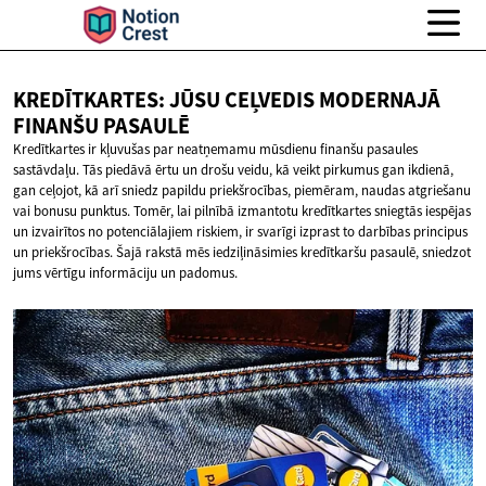
KREDĪTKARTES: JŪSU CEĻVEDIS MODERNAJĀ
FINANŠU PASAULĒ
Kredītkartes ir kļuvušas par neatņemamu mūsdienu finanšu pasaules
sastāvdaļu. Tās piedāvā ērtu un drošu veidu, kā veikt pirkumus gan ikdienā,
gan ceļojot, kā arī sniedz papildu priekšrocības, piemēram, naudas atgriešanu
vai bonusu punktus. Tomēr, lai pilnībā izmantotu kredītkartes sniegtās iespējas
un izvairītos no potenciālajiem riskiem, ir svarīgi izprast to darbības principus
un priekšrocības. Šajā rakstā mēs iedziļināsimies kredītkaršu pasaulē, sniedzot
jums vērtīgu informāciju un padomus.