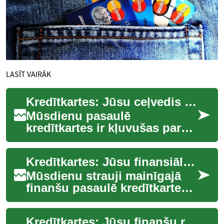
LASĪT VAIRĀK
Kredītkartes: Jūsu ceļvedis modernajā finanšu pasaulē
Mūsdienu pasaulē
kredītkartes ir kļuvušas par
neatņemamu ikdienas daļu
daudziem cilvēkiem. Tās
Kredītkartes: Jūsu finansiālo iespēju atslēga
piedāvā ērtu un drošu ...
Mūsdienu strauji mainīgajā
finanšu pasaulē kredītkartes
ir kļuvušas par neatņemamu
ikdienas dzīves sastāvdaļu.
Kredītkartes: Jūsu finanšu rīks ar iespējām un izaicinājumiem
Tās pi...