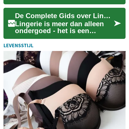
het is een expressie van
persoonlijke stijl, comfort en
De Complete Gids over Lingerie: Stijlen, Pasvorm en Verzorging
zelfve...
Lingerie is meer dan alleen
ondergoed - het is een
expressie van persoonlijke
stijl, comfort en
LEVENSSTIJL
zelfvertrouwen. Of he...