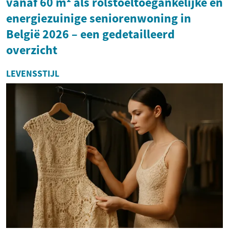
vanaf 60 m² als rolstoeltoegankelijke en
energiezuinige seniorenwoning in
België 2026 – een gedetailleerd
overzicht
LEVENSSTIJL