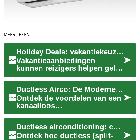
MEER LEZEN
Holiday Deals: vakantiekeuzes in Nederland en Europa
Vakantieaanbiedingen
kunnen reizigers helpen geld
te besparen en nieuwe
bestemmingen te ontdekken,
Ductless Airco: De Moderne Keuze voor Klimaatbeheersing
maar het juiste aa...
Ontdek de voordelen van een
kanaalloos
airconditioningsysteem voor
uw woning of bedrijf. Deze
Ductless airconditioning: complete gids voor Nederland
innovatieve oplossing b...
Ontdek hoe ductless (split-