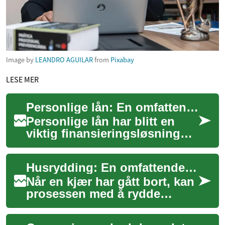
Image by
LEANDRO AGUILAR
from
Pixabay
LESE MER
Personlige lån: En omfattende guide for norske låntakere
Personlige lån har blitt en
viktig finansieringsløsning
for mange nordmenn som
trenger ekstra kapital til større
Husrydding: En omfattende guide til å håndtere eiendeler etter et dødsfall
utgi...
Når en kjær har gått bort, kan
prosessen med å rydde
hjemmet deres være både
følelsesmessig utfordrende