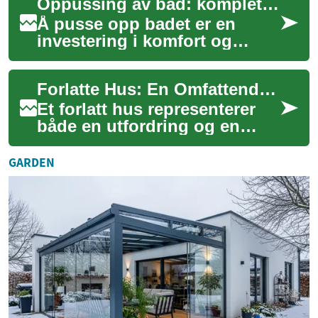
Oppussing av bad: komplett guide til fliser, dusj og toalett
og praktisk k...
Å pusse opp badet er en
investering i komfort og
boligverdi som krever både
planlegging og praktisk
Forlatte Hus: En Omfattende Guide til Kjøp og Renovering
innsikt. Enten du...
Et forlatt hus representerer
både en utfordring og en
mulighet i dagens
eiendomsmarked. Disse
GARDEN
eiendommene, som ofte s...