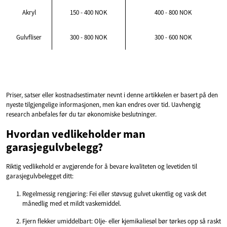
Akryl
150 - 400 NOK
400 - 800 NOK
Gulvfliser
300 - 800 NOK
300 - 600 NOK
Priser, satser eller kostnadsestimater nevnt i denne artikkelen er basert på den
nyeste tilgjengelige informasjonen, men kan endres over tid. Uavhengig
research anbefales før du tar økonomiske beslutninger.
Hvordan vedlikeholder man
garasjegulvbelegg?
Riktig vedlikehold er avgjørende for å bevare kvaliteten og levetiden til
garasjegulvbelegget ditt:
Regelmessig rengjøring: Fei eller støvsug gulvet ukentlig og vask det
månedlig med et mildt vaskemiddel.
Fjern flekker umiddelbart: Olje- eller kjemikaliesøl bør tørkes opp så raskt