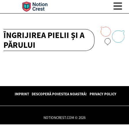
ÎNGRIJIREA PIELII ȘI A
PĂRULUI
IMPRINT
DESCOPERĂ POVESTEA NOASTRĂ!
PRIVACY POLICY
NOTIONCREST.COM © 2026