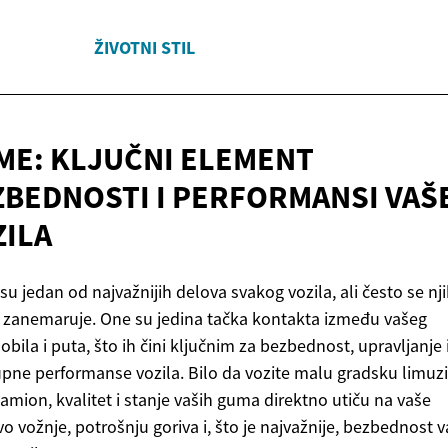
ŽIVOTNI STIL
ME: KLJUČNI ELEMENT
ZBEDNOSTI I PERFORMANSI
VAŠ
ZILA
u jedan od najvažnijih delova svakog vozila, ali često se nj
 zanemaruje. One su jedina tačka kontakta između vašeg
bila i puta, što ih čini ključnim za bezbednost, upravljanje 
pne performanse vozila. Bilo da vozite malu gradsku limuzin
kamion, kvalitet i stanje vaših guma direktno utiču na vaše
vo vožnje, potrošnju goriva i, što je najvažnije, bezbednost v