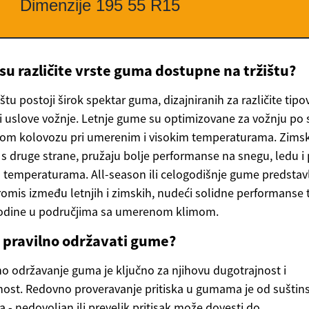
su različite vrste guma dostupne na tržištu?
ištu postoji širok spektar guma, dizajniranih za različite tipo
 i uslove vožnje. Letnje gume su optimizovane za vožnju p
nom kolovozu pri umerenim i visokim temperaturama. Zims
s druge strane, pružaju bolje performanse na snegu, ledu i 
 temperaturama. All-season ili celogodišnje gume predstavl
mis između letnjih i zimskih, nudeći solidne performanse
godine u područjima sa umerenom klimom.
 pravilno održavati gume?
no održavanje guma je ključno za njihovu dugotrajnost i
nost. Redovno proveravanje pritiska u gumama je od suštin
a - nedovoljan ili prevelik pritisak može dovesti do