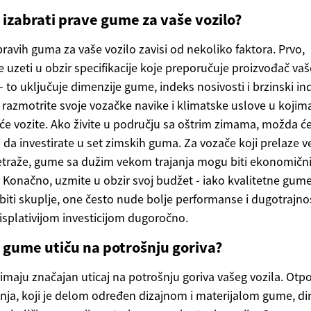
 izabrati prave gume za vaše vozilo?
pravih guma za vaše vozilo zavisi od nekoliko faktora. Prvo,
 uzeti u obzir specifikacije koje preporučuje proizvođač va
 - to uključuje dimenzije gume, indeks nosivosti i brzinski in
 razmotrite svoje vozačke navike i klimatske uslove u kojim
će vozite. Ako živite u području sa oštrim zimama, možda ć
 da investirate u set zimskih guma. Za vozače koji prelaze v
traže, gume sa dužim vekom trajanja mogu biti ekonomični
. Konačno, uzmite u obzir svoj budžet - iako kvalitetne gum
iti skuplje, one često nude bolje performanse i dugotrajnos
i isplativijom investicijom dugoročno.
 gume utiču na potrošnju goriva?
maju značajan uticaj na potrošnju goriva vašeg vozila. Otp
anja, koji je delom određen dizajnom i materijalom gume, di