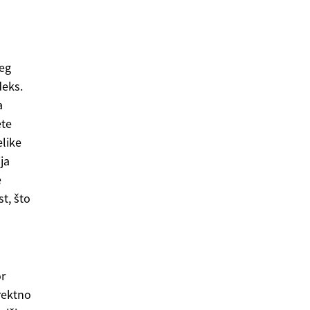
šeg
deks.
a
ete
elike
ja
e
t, što
or
rektno