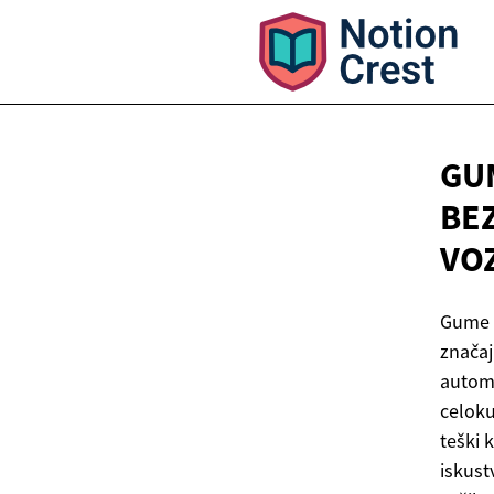
GU
BE
VO
Gume s
značaj
automo
celoku
teški 
iskust