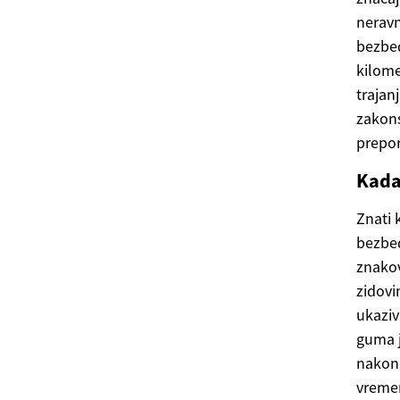
neravn
bezbed
kilome
trajan
zakons
prepo
Kada
Znati 
bezbed
znakov
zidovi
ukaziv
guma j
nakon 
vremen