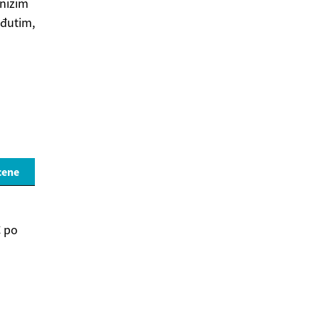
 nižim
eđutim,
cene
€ po