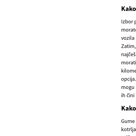
Kako
Izbor 
morate
vozila
Zatim,
najčeš
morati
kilome
opcija
mogu b
ih čin
Kako
Gume i
kotrlj