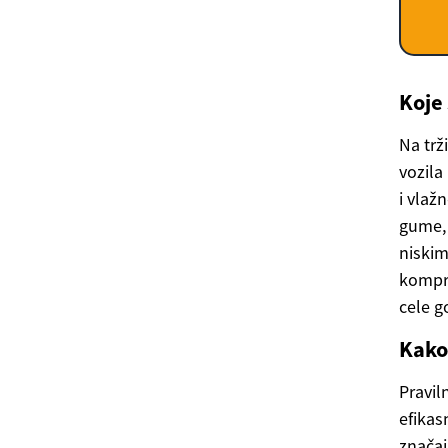
Koje 
Na trž
vozila
i vlaž
gume, 
niskim
kompro
cele 
Kako
Pravil
efikas
značaj