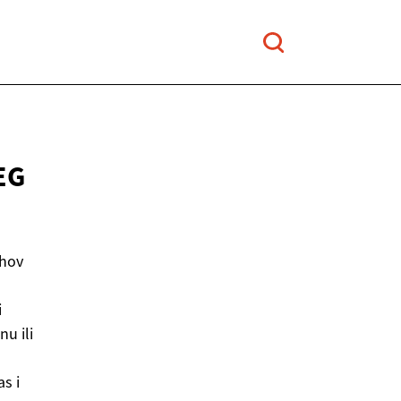
EG
ihov
i
u ili
as i