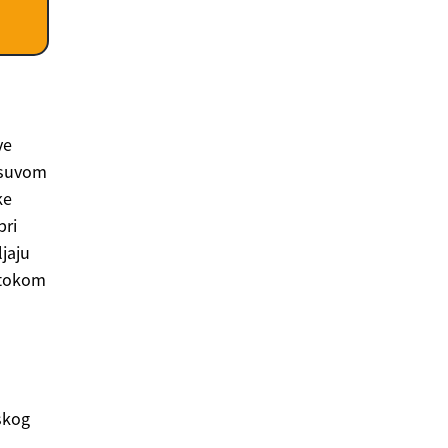
ve
o suvom
ke
pri
jaju
 tokom
skog