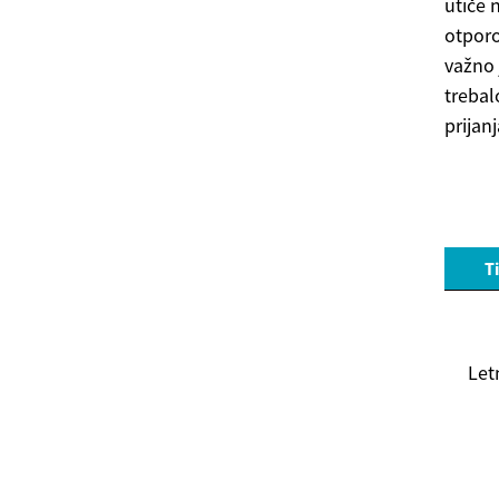
utiče 
otporo
važno 
trebal
prijanj
T
Let