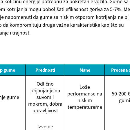
na količinu energije potrebnu za pokretanje vozila. Gume sa
m kotrljanja mogu poboljšati efikasnost goriva za 5-7%. M
je napomenuti da gume sa niskim otporom kotrljanja ne bi
o da kompromituju druge važne karakteristike kao što su
anje i trajnost.
ip gume
Prednosti
Mane
Procena 
Odlično
Loše
prijanjanje na
performanse na
50-200 
nje gume
suvom i
niskim
gumi
mokrom, dobra
temperaturama
upravljivost
Izvrsne