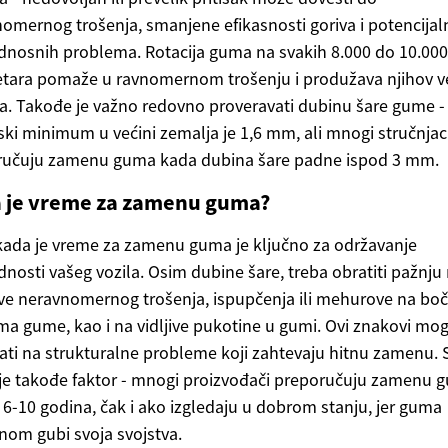
omernog trošenja, smanjene efikasnosti goriva i potencijal
nosnih problema. Rotacija guma na svakih 8.000 do 10.000
tara pomaže u ravnomernom trošenju i produžava njihov v
ja. Takođe je važno redovno proveravati dubinu šare gume -
ki minimum u većini zemalja je 1,6 mm, ali mnogi stručnjac
ručuju zamenu guma kada dubina šare padne ispod 3 mm.
 je vreme za zamenu guma?
kada je vreme za zamenu guma je ključno za održavanje
nosti vašeg vozila. Osim dubine šare, treba obratiti pažnju
e neravnomernog trošenja, ispupčenja ili mehurove na bo
ma gume, kao i na vidljive pukotine u gumi. Ovi znakovi mo
ati na strukturalne probleme koji zahtevaju hitnu zamenu. 
e takođe faktor - mnogi proizvođači preporučuju zamenu 
6-10 godina, čak i ako izgledaju u dobrom stanju, jer guma
om gubi svoja svojstva.