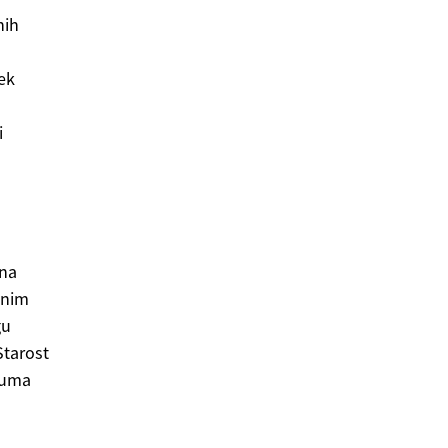
nih
ek
i
 na
čnim
gu
Starost
guma