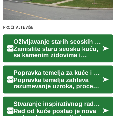
PROČITAJTE VIŠE
Oživljavanje starih seoskih kuća: Novi talas dizajna enterijera u Srbiji
Zamislite staru seosku kuću,
sa kamenim zidovima i
drvenim gredama, koja je
godinama stajala napuštena.
Popravka temelja za kuće i zgrade — praktični vodič
Sada, ta ista...
Popravka temelja zahteva
razumevanje uzroka, procenu
štete i izbor odgovarajuće
metode. Ovaj vodič
Stvaranje inspirativnog radnog prostora kod kuće
objašnjava kako pr...
Rad od kuće postao je nova