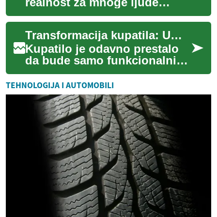
realnost za mnoge ljude
širom sveta, što je dovelo do
povećane potrebe za
Transformacija kupatila: Umetnost spa dizajna kod kuće
funkcionalnim i ...
Kupatilo je odavno prestalo
da bude samo funkcionalni
prostor u našim domovima.
Ono je postalo oaza mira,
TEHNOLOGIJA I AUTOMOBILI
mesto za op...