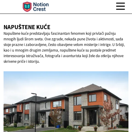
NAPUŠTENE
KUĆE
Napuštene kuće predstavljaju fascinantan fenomen koji privlači pažnju
mnogih ljudi širom sveta. Ove zgrade, nekada pune života i aktivnosti, sada
stoje prazne i zaboravljene, često obavijene velom misterije i intrige. U Srbiji,
kao i u mnogim drugim zemljama, napuštene kuće su postale predmet
interesovanja istraživača, fotografa i avanturista koji žele da otkriju njihove
skrivene priče i istoriju.