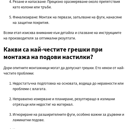
Рязане и напасване: Прецизно оразмеряване около препятствия
като колони или тръби.
Финализиране: Монтаж на первази, запълване на фуги, нанасяне
на защитни покрития.
Всеки етап изисква внимание към детайла и спазване на инструкциите
на производителя за оптимални резултати.
Какви са най-честите грешки при
монтажа на подови настилки?
Дори опитните монтажници могат да допуснат грешки. Ето някои от най-
честите проблеми:
Недостатъчна подготовка на основата, водеща до неравности или
проблеми с влагата.
Неправилно измерване и планиране, резултиращо в излишни
отрязъци или недостиг на материал.
Игнориране на разширителните фуги, особено важни за дървени и
ламинатни подове.