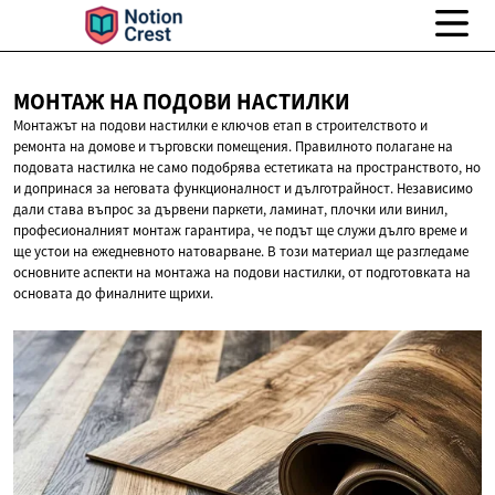
МОНТАЖ НА
ПОДОВИ НАСТИЛКИ
Монтажът на подови настилки е ключов етап в строителството и
ремонта на домове и търговски помещения. Правилното полагане на
подовата настилка не само подобрява естетиката на пространството, но
и допринася за неговата функционалност и дълготрайност. Независимо
дали става въпрос за дървени паркети, ламинат, плочки или винил,
професионалният монтаж гарантира, че подът ще служи дълго време и
ще устои на ежедневното натоварване. В този материал ще разгледаме
основните аспекти на монтажа на подови настилки, от подготовката на
основата до финалните щрихи.