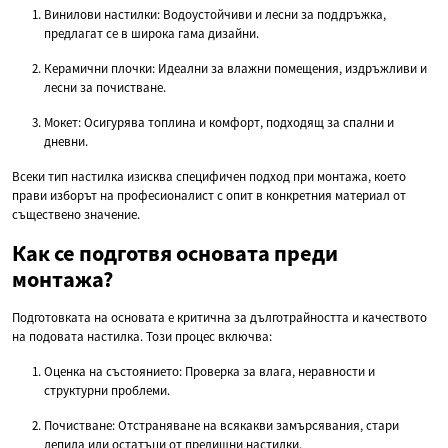
Винилови настилки: Водоустойчиви и лесни за поддръжка,
предлагат се в широка гама дизайни.
Керамични плочки: Идеални за влажни помещения, издръжливи и
лесни за почистване.
Мокет: Осигурява топлина и комфорт, подходящ за спални и
дневни.
Всеки тип настилка изисква специфичен подход при монтажа, което
прави изборът на професионалист с опит в конкретния материал от
съществено значение.
Как се подготвя основата преди
монтажа?
Подготовката на основата е критична за дълготрайността и качеството
на подовата настилка. Този процес включва:
Оценка на състоянието: Проверка за влага, неравности и
структурни проблеми.
Почистване: Отстраняване на всякакви замърсявания, стари
лепила или остатъци от предишни настилки.