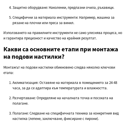
Защитно оборудване: Наколенки, предпазни очила, ръкавици.
Специфични за материала инструменти: Например, машина за
рязане на плочки или преса за винил.
Използването на правилните инструменти не само улеснява процеса, но
и гарантира прецизност и качество на крайния резултат.
Какви са основните етапи при монтажа
на подови настилки?
Монтажът на подови настилки обикновено следва няколко ключови
етапа:
Аклиматизация: Оставяне на материала в помещението за 24-48
часа, за да се адаптира към температурата и влажността.
Разчертаване: Определяне на началната точка и посоката на
полагане.
Полагане: Следване на специфичната техника за конкретния вид
настилка (лепене, заключване, фиксиране с пирони).