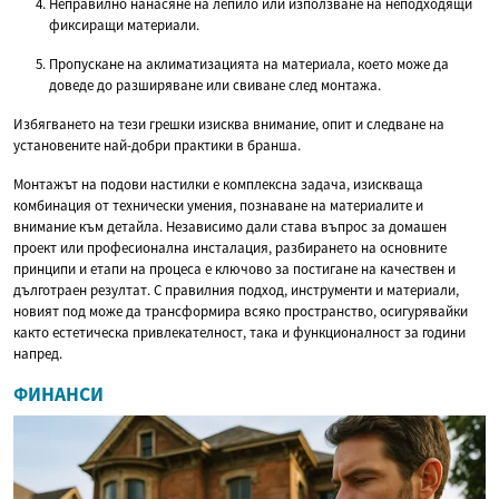
Неправилно нанасяне на лепило или използване на неподходящи
фиксиращи материали.
Пропускане на аклиматизацията на материала, което може да
доведе до разширяване или свиване след монтажа.
Избягването на тези грешки изисква внимание, опит и следване на
установените най-добри практики в бранша.
Монтажът на подови настилки е комплексна задача, изискваща
комбинация от технически умения, познаване на материалите и
внимание към детайла. Независимо дали става въпрос за домашен
проект или професионална инсталация, разбирането на основните
принципи и етапи на процеса е ключово за постигане на качествен и
дълготраен резултат. С правилния подход, инструменти и материали,
новият под може да трансформира всяко пространство, осигурявайки
както естетическа привлекателност, така и функционалност за години
напред.
ФИНАНСИ