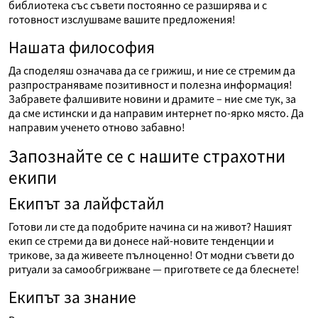
библиотека със съвети постоянно се разширява и с
готовност изслушваме вашите предложения!
Нашата философия
Да споделяш означава да се грижиш, и ние се стремим да
разпространяваме позитивност и полезна информация!
Забравете фалшивите новини и драмите – ние сме тук, за
да сме истински и да направим интернет по-ярко място. Да
направим ученето отново забавно!
Запознайте се с нашите страхотни
екипи
Екипът за лайфстайл
Готови ли сте да подобрите начина си на живот? Нашият
екип се стреми да ви донесе най-новите тенденции и
трикове, за да живеете пълноценно! От модни съвети до
ритуали за самообгрижване — пригответе се да блеснете!
Екипът за знание