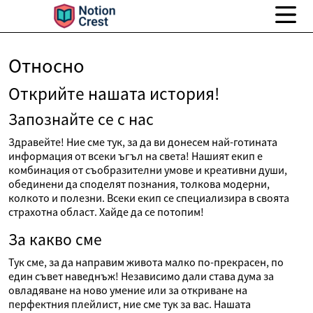
Относно
Открийте нашата история!
Запознайте се с нас
Здравейте! Ние сме тук, за да ви донесем най-готината
информация от всеки ъгъл на света! Нашият екип е
комбинация от съобразителни умове и креативни души,
обединени да споделят познания, толкова модерни,
колкото и полезни. Всеки екип се специализира в своята
страхотна област. Хайде да се потопим!
За какво сме
Тук сме, за да направим живота малко по-прекрасен, по
един съвет наведнъж! Независимо дали става дума за
овладяване на ново умение или за откриване на
перфектния плейлист, ние сме тук за вас. Нашата