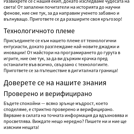
Развихрете се с нашия екип, докато изследваме чудесата на
света! От запалени почитатели на историята до научни
фенове, ние сме тук, за да направим ученето забавно и
вълнуващо. Пригответе се да разширите своя кръгозор!
Технологичното племе
Присъединете се към нашето племе от технологични
ентусиасти, докато разглеждаме най-новите джаджи и
иновации! От майстори на програмирането до гурута в
игрите, ние сме тук, за да ви държим крачка пред
останалите във всичко, свързано с технологиите.
Пригответе се за пътешествие в дигиталната граница!
Доверете се на нашите знания
Проверено и верифицирано
Бъдете спокойни — всяко зрънце мъдрост, което
споделяме, е стриктно проверено и верифицирано.
Вярваме в силата на точната информация да вдъхновява и
просветлява. Виждате нещо нередно? Пишете ни и ние ще
изясним нещата!