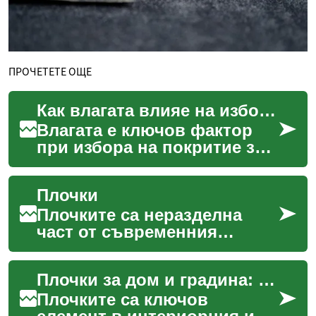
ПРОЧЕТЕТЕ ОЩЕ
Как влагата влияе на избора и дълготрайността на покритието
Влагата е ключов фактор
при избора на покритие за
под и при планирането на
инсталацията. Различните
Плочки
материали — hardw...
Плочките са неразделна
част от съвременния
интериорен и екстериорен
дизайн, предлагайки
Плочки за дом и градина: избор, монтаж и тенденции
комбинация от
функционалност ...
Плочките са ключов