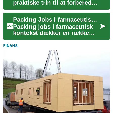
praktiske trin til at forberede
dig til tekniske stillinger i
genbrugssektoren. Den
Packing Jobs i farmaceutisk produktion: roller og krav
dækker re...
Packing jobs i farmaceutisk
kontekst dækker en række
opgaver fra manuel pakning
til overvågning af
FINANS
automatiserede lin...