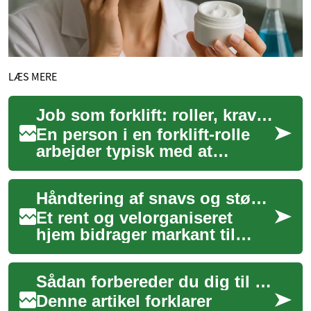
LÆS MERE
Job som forklift: roller, krav og muligheder i lager og distribution
En person i en forklift-rolle
arbejder typisk med at
håndtere gods, stable paller
og flytte materialer sikkert i
Håndtering af snavs og støv for bedre trivsel
lage...
Et rent og velorganiseret
hjem bidrager markant til
vores generelle trivsel og
mentale velvære.
Sådan forbereder du dig til tekniske stillinger i genbrugssektoren
Dagligdagen fyldes of...
Denne artikel forklarer