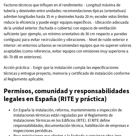
Factores técnicos que influyen en el rendimiento: - Longitud máxima de
tubería y desniveles entre unidades: recomendaciones típicas (orientativas)
admiten longitudes hasta 35 m y desniveles hasta 20 m; exceder estos límites
reduce la eficiencia y puede exigir equipos específicos. - Ubicación adecuada
de la unidad exterior (fachada o cubierta) con espacio de ventilación
suficiente (por ejemplo, un mínimo orientativo de 30 cm respecto a paredes
contiguas) para evitar recirculación y vibraciones. - Nivel de ruido exterior e
interior: en entornos urbanos se recomiendan equipos que no superen valores
aceptables (como referencia, evitar equipos con emisiones muy superiores a
60–70 dB en exteriores).
Acción práctica: - Exigir que la instalación cumpla las especificaciones
técnicas y entregue proyecto, memoria y certificado de instalación conforme
al Reglamento aplicable.
Permisos, comunidad y responsabilidades
legales en España (RITE y práctica)
En España la instalación, reforma, mantenimiento e inspección de
instalaciones térmicas están reguladas por el Reglamento de
Instalaciones Térmicas en los Edificios (RITE). El RITE define
responsabilidades, documentación técnica, habilitación de empresas e
inspecciones periódicas.
Para instalaciones que afecten a la fachada o requieran obra (por