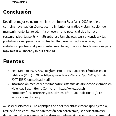
renovables.
Conclusión
Decidir la mejor solución de climatización en España en 2025 requiere
combinar evaluación técnica, cumplimiento normativo y planificación del
mantenimiento. La aerotermia ofrece un alto potencial de ahorro y
sostenibilidad; los splits y multi-split resultan eficaces para viviendas; y los
portátiles sirven para usos puntuales. Un dimensionado acertado, una
instalación profesional y un mantenimiento riguroso son fundamentales para
maximizar el ahorro y la durabilidad.
Fuentes
Real Decreto 1027/2007, Reglamento de Instalaciones Térmicas en los
Edificios (RITE). BOE — https://www.boe.es/buscar/pdf/2007/BOE-A-
2007-15820-consolidado.pdf
Información técnica y criterios sobre sistemas de aire acondicionado en
vivienda. Bosch Home Comfort — https://www.bosch-
homecomfort.com/es/es/conocimiento/aire-acondicionado/aire-
acondicionado-piso/
Avisos y disclaimers: - Los ejemplos de ahorro y cifras citadas (por ejemplo,
reducción de consumo de calefacción con aerotermia) son orientativos y
dependen del caso concreto; los ahorros reales varían según condiciones del