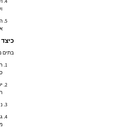
תח
וק
הת
או
כיצד 
בתים מ
חו
סב
יע
חש
ני
גי
מז