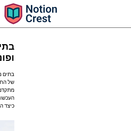
בתים
ופונ
בתים מ
של החיי
מתקדמת
העכשוו
כיצד ה