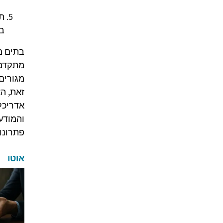
תכ
במ
בתים מ
מתקדמת
זאת, הא
אדריכל
והמודע
פתרונו
אוטו