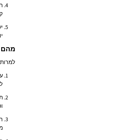
חי
ק
יע
יו
מהם ה
למרות 
על
לה
תכ
ופ
רג
מ