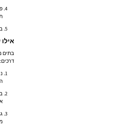
פת
ת
בי
אילו 
בתים מ
דרכים:
נו
הצ
בר
או
גמ
מש