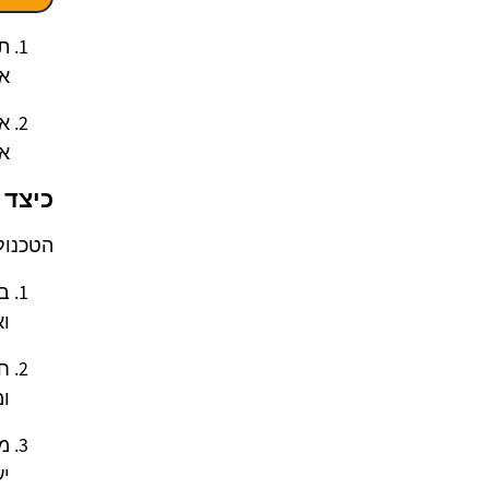
תכ
א
אי
את
כיצד 
הטכנול
בי
ו
חי
ומ
מט
יע