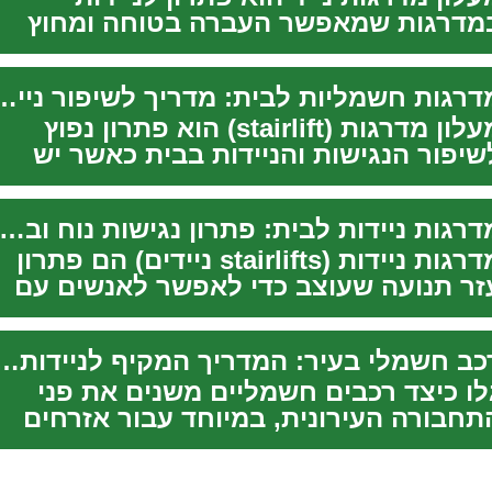
מדרגות שמאפשר העברה בטוחה ומחוץ
בית או בתוך מבנים שאינם מותאמים קבוע
שימוש בכי...
מדרגות חשמליות לבית: מדריך לשיפו
מעלון מדרגות (stairlift) הוא פתרון נפוץ
שיפור הנגישות והניידות בבית כאשר יש
דרגות פנימיות או חיצוניות. מאמר זה
תאר...
מדרגות ניידות לבית: פתרון נגישות נוח ובטו
מדרגות ניידות (stairlifts ניידים) הם פתרון
זר תנועה שעוצב כדי לאפשר לאנשים עם
גבלות ניידות לעבור בקלות ובבטחה בין
...
רכב חשמלי בעיר: המדריך המקיף לני
לו כיצד רכבים חשמליים משנים את פני
תחבורה העירונית, במיוחד עבור אזרחים
תיקים. מטכנולוגיה מתקדמת ועד חיסכון
עלויות...