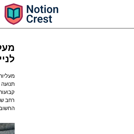
מעלי
לניי
מעליות
תנועה א
קבועות,
רחב של
החשובי