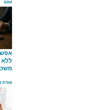
אוטו
אפשרו
ללא 
משכו
אורח ח