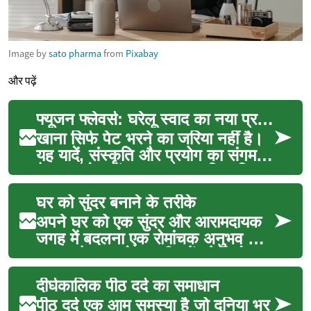
Image by
sato pharma
from
Pixabay
और पढ़ें
फ्यूजन फ्लेवर्स: घरेलू स्वाद का नया प्रयोग
खाना सिर्फ पेट भरने का जरिया नहीं है।
यह यादें, संस्कृति और प्रयोग का संगम
है। इस लेख में हम नए स्वाद, क्रिएटिव
तकनीक...
घर को सुंदर बनाने के तरीके
अपने घर को एक सुंदर और आरामदायक
जगह में बदलना एक रोमांचक अनुभव हो
सकता है। यह केवल दीवारों को रंगने या
नया फर्नीचर खर...
दीर्घकालिक पीठ दर्द का समाधान
पीठ दर्द एक आम समस्या है जो दुनिया भर