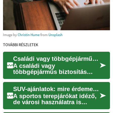
Image by
Christin Hume
from
Unsplash
TOVÁBBI RÉSZLETEK
Családi vagy többgépjárműs konstrukciók: mire érdemes figyelni az évek során?
A családi vagy
többgépjárműs biztosítás
hosszabb távon is kényelmes
és költséghatékony lehet, de
SUV-ajánlatok: mire érdemes figyelni vásárlásnál és lízingnél
idővel változó életh...
A sportos terepjárókat idéző,
de városi használatra is
alkalmas SUV-ok ma népszerű