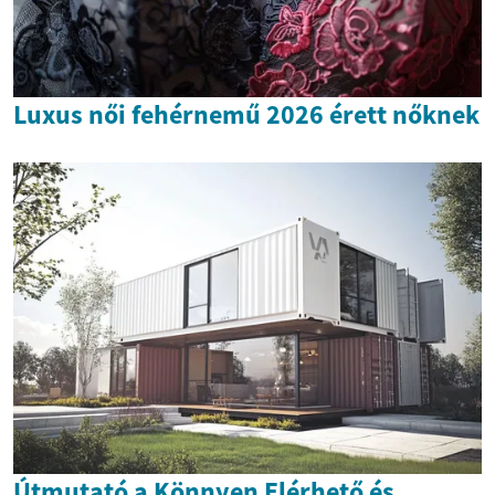
Luxus női fehérnemű 2026 érett nőknek
Útmutató a Könnyen Elérhető és