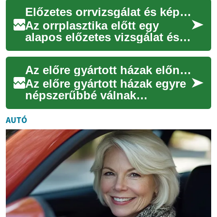
választások világszerte. Egy
Előzetes orrvizsgálat és képi tervezés: mire kell figyelni a döntés előtt
SUV v...
Az orrplasztika előtt egy
alapos előzetes vizsgálat és
modern képi tervezés segít
felmérni az anatómiai
Az előre gyártott házak előnyei és hátrányai: Mire érdemes figyelni?
adottságokat,...
Az előre gyártott házak egyre
népszerűbbé válnak
Magyarországon is. Ezek a
modern építési
AUTÓ
technológiával készült otth...