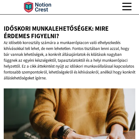
IDŐSKORI MUNKALEHETŐSÉGEK: MIRE
ÉRDEMES FIGYELNI?
Az idősebb korosztály számára a munkaerőpiacon való elhelyezkedés
kihívásokkal teli lehet, de nem lehetetlen. Fontos tisztában lenni azzal, hogy
bár vannak lehetőségek, a konkrét állásajánlatok és kilátások nagyban
függnek az egyéni készségektől, tapasztalatoktól és a helyi munkaerőpiaci
helyzettől. Ez a cikk áttekintést nyújt az időskori munkavállalással kapcsolatos
fontosabb szempontokról, lehetőségekről és kihívásokról, anélkül hogy konkrét
álláslehetőségeket ígérne.