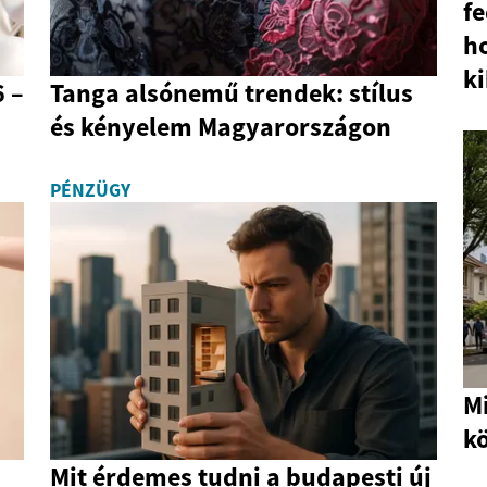
fe
h
k
 –
Tanga alsónemű trendek: stílus
és kényelem Magyarországon
PÉNZÜGY
Mi
k
Mit érdemes tudni a budapesti új