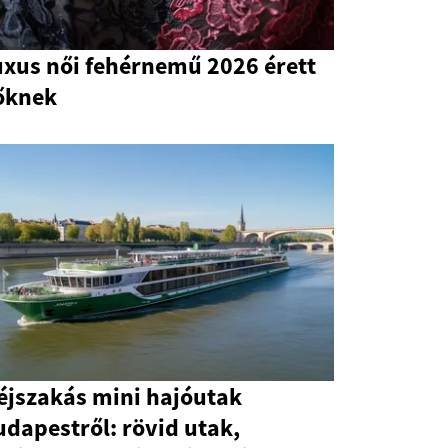
uxus női fehérnemű 2026 érett
őknek
éjszakás mini hajóutak
dapestről: rövid utak,