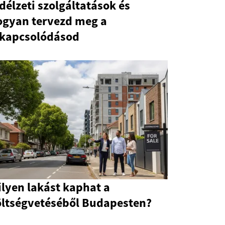
délzeti szolgáltatások és
ogyan tervezd meg a
ikapcsolódásod
lyen lakást kaphat a
öltségvetéséből Budapesten?