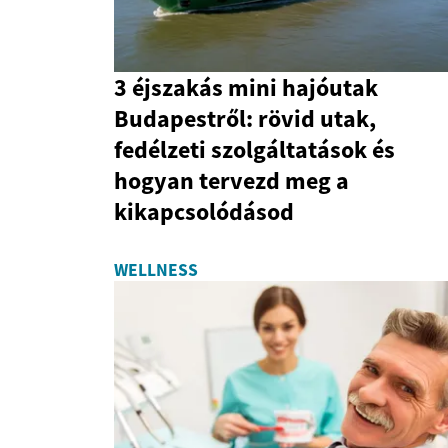
3 éjszakás mini hajóutak
Budapestről: rövid utak,
fedélzeti szolgáltatások és
hogyan tervezd meg a
kikapcsolódásod
WELLNESS