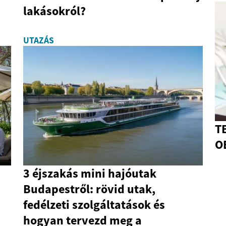
lakásokról?
UTAZÁS
T
O
3 éjszakás mini hajóutak
Budapestről: rövid utak,
fedélzeti szolgáltatások és
hogyan tervezd meg a