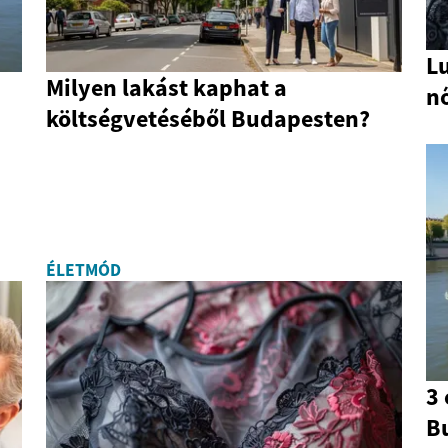
L
Milyen lakást kaphat a
n
költségvetéséből Budapesten?
ÉLETMÓD
3 
Bu