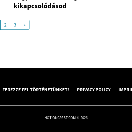
kikapcsolódásod
2
3
»
FEDEZZE FEL TÖRTÉNETÜNKET!
PRIVACY POLICY
IMPRI
NOTIONCREST.COM © 2026