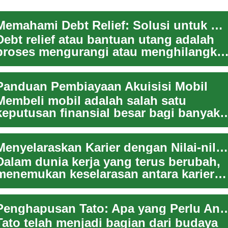
Memahami Debt Relief: Solusi untuk Masalah Keuangan
Debt relief atau bantuan utang adalah
proses mengurangi atau menghilangka
beban utang seseorang atau organisasi
Met...
Panduan Pembiayaan Akuisisi Mobil
Membeli mobil adalah salah satu
keputusan finansial besar bagi banyak
individu, dan seringkali membutuhkan
dukungan p...
Menyelaraskan Karier dengan Nilai-nilai Pribadi: Kunci Sukses di Era Digital
Dalam dunia kerja yang terus berubah,
menemukan keselarasan antara karier
dan nilai-nilai pribadi menjadi semakin
pen...
Penghapusan Tato: Apa yang Per
Tato telah menjadi bagian dari budaya