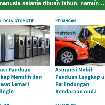
manusia selama ribuan tahun, namun
tidak semua orang ingin
mempertahankan tato ...
LOGI & OTOMOTIF
KEUANGAN
as: Panduan
Asuransi Mobil:
kap Memilih dan
Panduan Lengkap u
awat Lemari
Perlindungan
ingin
Kendaraan Anda