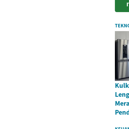
TEKNO
Kulk
Leng
Mer
Pend