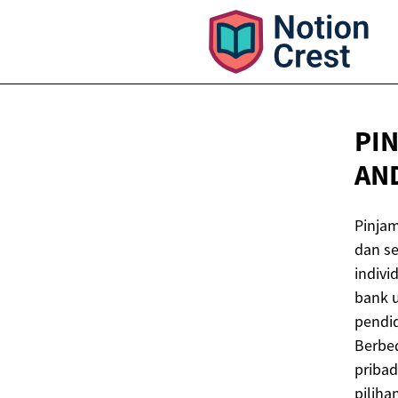
PIN
AN
Pinjam
dan s
indiv
bank u
pendid
Berbe
pribad
piliha