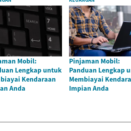
NGAN
KEUANGAN
aman Mobil:
Pinjaman Mobil:
duan Lengkap untuk
Panduan Lengkap u
biayai Kendaraan
Membiayai Kendar
ian Anda
Impian Anda