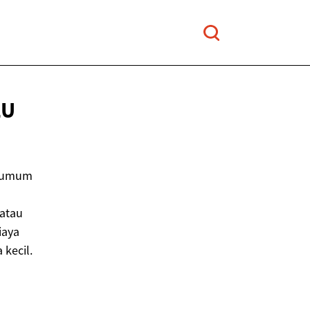
LU
g umum
atau
iaya
kecil.