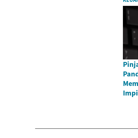
KEUA
Pinj
Pan
Mem
Imp