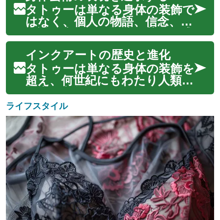
であり、深く個人的な意味を持
タトゥーは単なる身体の装飾で
つものとなります。無数のス
はなく、個人の物語、信念、美
タイル、モチーフ、技術が存在
意識を表現する深遠な芸術形式
する中で、自分にと...
です。肌に刻まれるインク
インクアートの歴史と進化
は、時代を超えて多様な文化や
社会で重要な役割を果たしてき
タトゥーは単なる身体の装飾を
ました。現代において、タト
超え、何世紀にもわたり人類の
ゥーは自己表現の強力な手段と
歴史、文化、そして個人の表現
して広く認識され...
と深く結びついてきました。
ライフスタイル
古くから世界各地でその形を変
えながら受け継がれてきたイ
ンクアートは、社会の変化とと
もにその意味合いや技術を進化
させてきました...