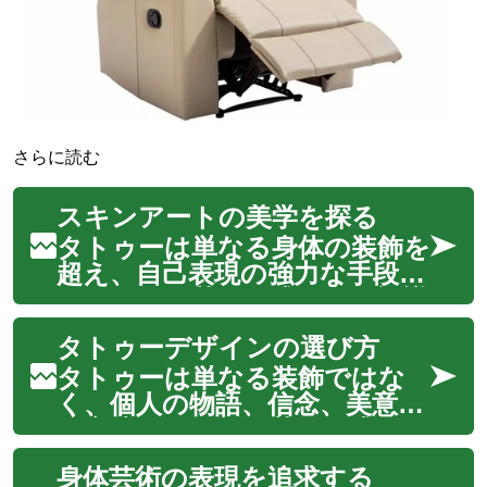
さらに読む
スキンアートの美学を探る
タトゥーは単なる身体の装飾を
超え、自己表現の強力な手段と
して、また芸術形式として認識
されています。皮膚をキャン
タトゥーデザインの選び方
バスとし、インクと針を使っ
て物語、信念、記憶、そして個
タトゥーは単なる装飾ではな
性を永続的に刻み込むこの古く
く、個人の物語、信念、美意識
からの実践は、現代社会におい
を永遠に肌に刻む芸術形式で
てもその魅力を...
す。そのデザインを選ぶプロ
身体芸術の表現を追求する
セスは、自己表現の旅の始まり