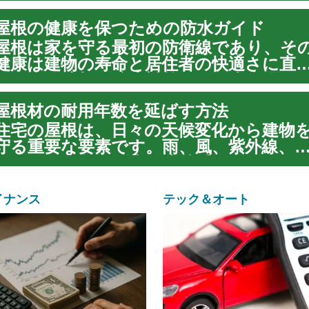
ています。適切な屋根防水は、これらの
屋根の健康を保つための防水ガイド
部要因による損傷から建物を保護し、構
的な完全性を維持するために不可欠です
屋根は家を守る最初の防衛線であり、そ
本記事...
健康は建物の寿命と居住者の快適さに直
します。適切な防水対策は、雨水や湿気
ら家を保護し、構造的な損傷やカビの発
屋根材の耐用年数を延ばす方法
を防ぐ上で不可欠です。この記事では、
根防水の重要性から、さまざまな方法、
住宅の屋根は、日々の天候変化から建物
ンテナ...
守る重要な要素です。雨、風、紫外線、
といった自然の影響を直接受けるため、
間とともに劣化は避けられません。しか
し、適切な知識と対策を講じることで、
イナンス
テック＆オート
根材の耐用年数を大幅に延ばし、長期的
建物の健...