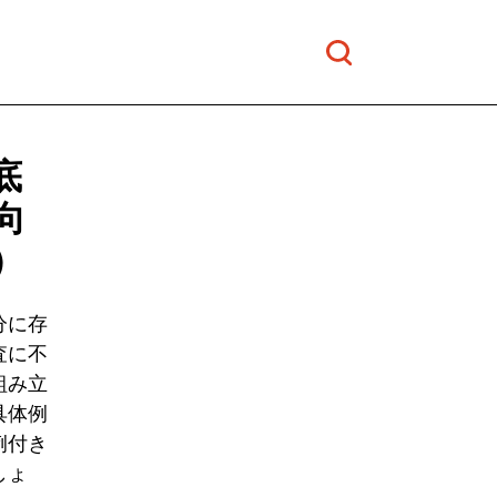
底
向
）
分に存
査に不
組み立
具体例
例付き
しょ