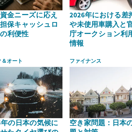
資金ニーズに応え
2026年における差
無担保キャッシュロ
や未使用車購入と
の利便性
庁オークション利
情報
ク＆オート
ファイナンス
25年の日本の気候に
空き家問題：日本