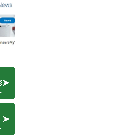
影
で
脅
物
防
を
ら
の
っ