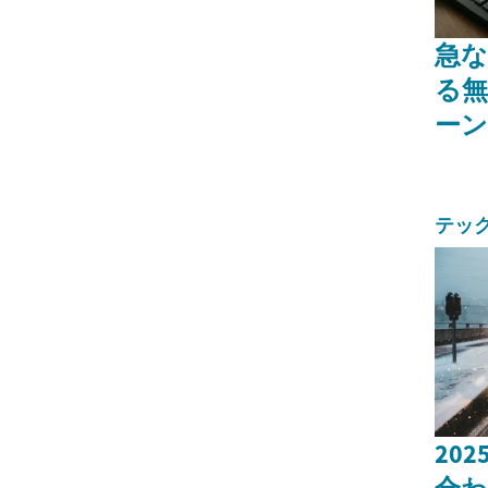
急な
る
ーン
テッ
20