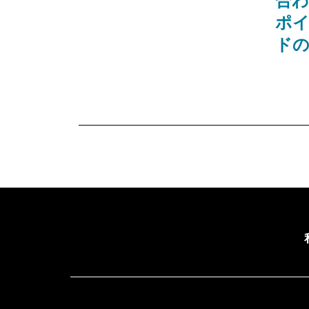
合
ポ
ドの