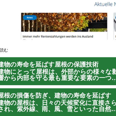
読む
建物の寿命を延ばす屋根の保護技術
建物にとって屋根は、外部からの様々な
響から内部を守る最も重要な要素の一つ
す。雨、雪、風、紫外線といった自然の
威に常に晒されており、その健全性が建
屋根の損傷を防ぎ、建物の寿命を延ばす
の全体的な耐久性に直結します。屋根の
水処理は、こうした過酷な環境から建物
建物の屋根は、日々の天候変化に直接さ
守り、...
され、紫外線、雨、風、雪といった自然
脅威から内部空間を守る重要な役割を担