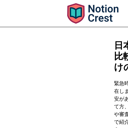
日
比
け
緊急
在し
安が
て方
や審
で紹