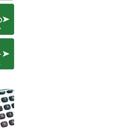
外
造
。
の
結
か
生
屋
メ
を
雪
時
屋
に