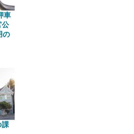
押車
官公
用の
の課