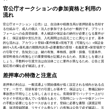
官公庁オークションの参加資格と利用の
流れ
官公庁オークション（公売）は、自治体や税務当局が差押財産を売却す
る仕組みで、成人の個人・法人が参加できるのが一般的です。プラット
フォームへの会員登録後、本人確認や保証金の納付が必要となる案件が
多く、保証金額や支払方法、入札期間は出品元ごとに異なります。基本
的な流れは、アカウント登録→案件検索→現地下見（可能なら）→保証金
納付→入札→落札後の期限内決済→必要書類の受領・名義変更→保管場所で
の引取です。告知文には、鍵の有無、車検残、故障・損傷、引渡条件、
保管料発生の有無などの重要情報が記載されるため、見落としを避けま
しょう。手数料や引渡方法は自治体ごとに要件が異なるため、公告と質
疑応答の欄を必ず確認します。
差押車の特徴と注意点
差押車の利点は、一般流通より開始価格が低く設定される傾向がある点
です。一方で、現状有姿での引渡しが基本で、保証はなく、整備記録や
事故歴が不明なことも珍しくありません。長期保管でバッテリー上がり
やタイヤ劣化が進んでいる場合もあり、引取時にレッカーや仮ナンバー
の手配が必要になるケースがあります。登録に必要な書類（譲渡証明
書、抹消登録関連、リサイクル券など）の有無は公告で必ず確認し、欠