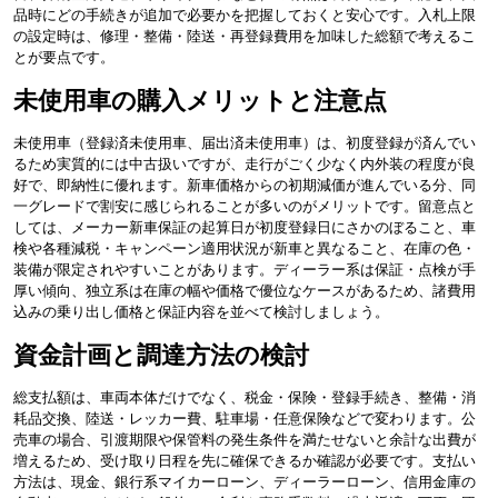
品時にどの手続きが追加で必要かを把握しておくと安心です。入札上限
の設定時は、修理・整備・陸送・再登録費用を加味した総額で考えるこ
とが要点です。
未使用車の購入メリットと注意点
未使用車（登録済未使用車、届出済未使用車）は、初度登録が済んでい
るため実質的には中古扱いですが、走行がごく少なく内外装の程度が良
好で、即納性に優れます。新車価格からの初期減価が進んでいる分、同
一グレードで割安に感じられることが多いのがメリットです。留意点と
しては、メーカー新車保証の起算日が初度登録日にさかのぼること、車
検や各種減税・キャンペーン適用状況が新車と異なること、在庫の色・
装備が限定されやすいことがあります。ディーラー系は保証・点検が手
厚い傾向、独立系は在庫の幅や価格で優位なケースがあるため、諸費用
込みの乗り出し価格と保証内容を並べて検討しましょう。
資金計画と調達方法の検討
総支払額は、車両本体だけでなく、税金・保険・登録手続き、整備・消
耗品交換、陸送・レッカー費、駐車場・任意保険などで変わります。公
売車の場合、引渡期限や保管料の発生条件を満たせないと余計な出費が
増えるため、受け取り日程を先に確保できるか確認が必要です。支払い
方法は、現金、銀行系マイカーローン、ディーラーローン、信用金庫の