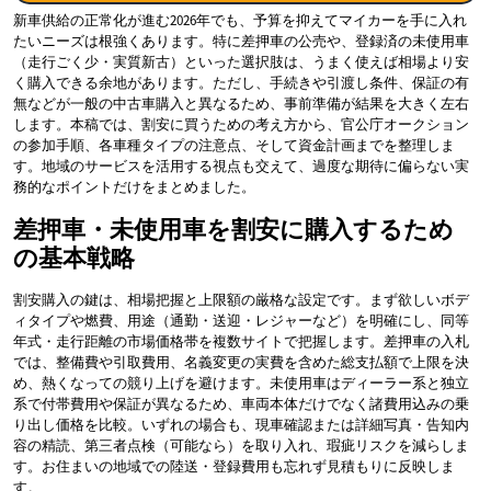
新車供給の正常化が進む2026年でも、予算を抑えてマイカーを手に入れ
たいニーズは根強くあります。特に差押車の公売や、登録済の未使用車
（走行ごく少・実質新古）といった選択肢は、うまく使えば相場より安
く購入できる余地があります。ただし、手続きや引渡し条件、保証の有
無などが一般の中古車購入と異なるため、事前準備が結果を大きく左右
します。本稿では、割安に買うための考え方から、官公庁オークション
の参加手順、各車種タイプの注意点、そして資金計画までを整理しま
す。地域のサービスを活用する視点も交えて、過度な期待に偏らない実
務的なポイントだけをまとめました。
差押車・未使用車を割安に購入するため
の基本戦略
割安購入の鍵は、相場把握と上限額の厳格な設定です。まず欲しいボデ
ィタイプや燃費、用途（通勤・送迎・レジャーなど）を明確にし、同等
年式・走行距離の市場価格帯を複数サイトで把握します。差押車の入札
では、整備費や引取費用、名義変更の実費を含めた総支払額で上限を決
め、熱くなっての競り上げを避けます。未使用車はディーラー系と独立
系で付帯費用や保証が異なるため、車両本体だけでなく諸費用込みの乗
り出し価格を比較。いずれの場合も、現車確認または詳細写真・告知内
容の精読、第三者点検（可能なら）を取り入れ、瑕疵リスクを減らしま
す。お住まいの地域での陸送・登録費用も忘れず見積もりに反映しま
す。