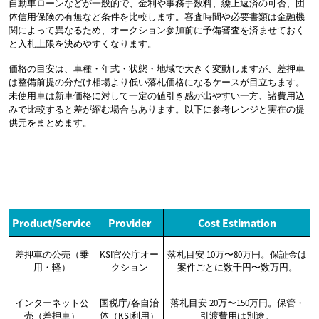
自動車ローンなどが一般的で、金利や事務手数料、繰上返済の可否、団
体信用保険の有無など条件を比較します。審査時間や必要書類は金融機
関によって異なるため、オークション参加前に予備審査を済ませておく
と入札上限を決めやすくなります。
価格の目安は、車種・年式・状態・地域で大きく変動しますが、差押車
は整備前提の分だけ相場より低い落札価格になるケースが目立ちます。
未使用車は新車価格に対して一定の値引き感が出やすい一方、諸費用込
みで比較すると差が縮む場合もあります。以下に参考レンジと実在の提
供元をまとめます。
Product/Service
Provider
Cost Estimation
差押車の公売（乗
KSI官公庁オー
落札目安 10万〜80万円。保証金は
用・軽）
クション
案件ごとに数千円〜数万円。
インターネット公
国税庁/各自治
落札目安 20万〜150万円。保管・
売（差押車）
体（KSI利用）
引渡費用は別途。