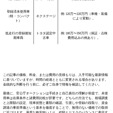
登録済未使用車
例: 120万〜220万円（車種・装備
（軽・コンパク
ネクステージ
により変動）。
ト）
低走行の登録後短
トヨタ認定中
例: 180万〜350万円（保証・点検
期車両
古車
費用込みの例あり）。
この記事の価格、料金、または費用の見積もりは、入手可能な最新情報
に基づいていますが、時間の経過とともに変更される場合があります。
金銭的な判断を行う前に、必ずご自身で情報を確認してください。
最後に、官公庁オークションは手続きと自己責任の理解が前提で、未使
用車は在庫条件と諸費用比較が肝要です。どちらの方法でも、相場調査
と上限額の設定、現車状態と書類の確認、引渡しや登録の段取り、資金
調達の事前準備という基本を徹底することで、無理のない価格での取得
に近づけます。過度な格安狙いより、総額とリスクのバランスに着目す