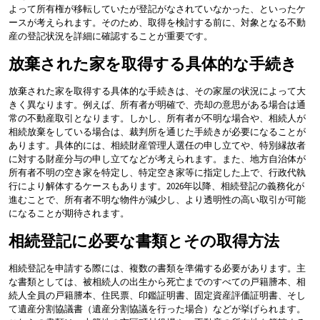
よって所有権が移転していたが登記がなされていなかった、といったケ
ースが考えられます。そのため、取得を検討する前に、対象となる不動
産の登記状況を詳細に確認することが重要です。
放棄された家を取得する具体的な手続き
放棄された家を取得する具体的な手続きは、その家屋の状況によって大
きく異なります。例えば、所有者が明確で、売却の意思がある場合は通
常の不動産取引となります。しかし、所有者が不明な場合や、相続人が
相続放棄をしている場合は、裁判所を通じた手続きが必要になることが
あります。具体的には、相続財産管理人選任の申し立てや、特別縁故者
に対する財産分与の申し立てなどが考えられます。また、地方自治体が
所有者不明の空き家を特定し、特定空き家等に指定した上で、行政代執
行により解体するケースもあります。2026年以降、相続登記の義務化が
進むことで、所有者不明な物件が減少し、より透明性の高い取引が可能
になることが期待されます。
相続登記に必要な書類とその取得方法
相続登記を申請する際には、複数の書類を準備する必要があります。主
な書類としては、被相続人の出生から死亡までのすべての戸籍謄本、相
続人全員の戸籍謄本、住民票、印鑑証明書、固定資産評価証明書、そし
て遺産分割協議書（遺産分割協議を行った場合）などが挙げられます。