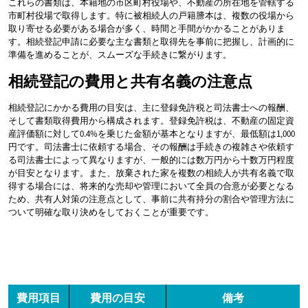
これらの書類は、本籍地の市区町村役場や、不動産の所在地を管轄する
市町村役場で取得します。特に被相続人の戸籍謄本は、複数の役場から
取り寄せる必要がある場合が多く、時間と手間がかかることがありま
す。相続登記申請に必要な主な書類と取得先を事前に把握し、計画的に
準備を進めることが、スムーズな手続きに繋がります。
相続登記の費用と共有名義の注意点
相続登記にかかる費用の目安は、主に登録免許税と司法書士への報酬、
そして書類取得費用から構成されます。登録免許税は、不動産の固定資
産評価額に対して0.4%を乗じた金額が基本となりますが、最低額は1,000
円です。司法書士に依頼する場合、その報酬は手続きの複雑さや依頼す
る司法書士によって異なりますが、一般的には数万円から十数万円程度
が目安となります。また、放棄された家を複数の相続人が共有名義で取
得する場合には、将来的な売却や管理において全員の合意が必要となる
ため、共有人対策の注意点として、事前に共有持分の割合や管理方法に
ついて明確な取り決めをしておくことが重要です。
費用項目
費用の目安
備考