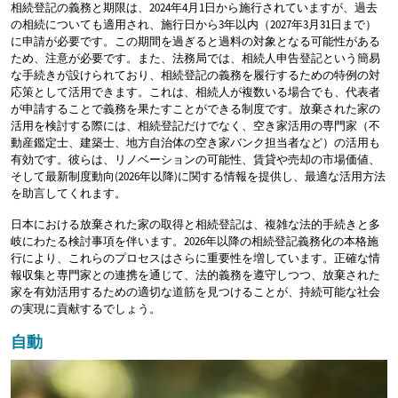
相続登記の義務と期限は、2024年4月1日から施行されていますが、過去
の相続についても適用され、施行日から3年以内（2027年3月31日まで）
に申請が必要です。この期間を過ぎると過料の対象となる可能性がある
ため、注意が必要です。また、法務局では、相続人申告登記という簡易
な手続きが設けられており、相続登記の義務を履行するための特例の対
応策として活用できます。これは、相続人が複数いる場合でも、代表者
が申請することで義務を果たすことができる制度です。放棄された家の
活用を検討する際には、相続登記だけでなく、空き家活用の専門家（不
動産鑑定士、建築士、地方自治体の空き家バンク担当者など）の活用も
有効です。彼らは、リノベーションの可能性、賃貸や売却の市場価値、
そして最新制度動向(2026年以降)に関する情報を提供し、最適な活用方法
を助言してくれます。
日本における放棄された家の取得と相続登記は、複雑な法的手続きと多
岐にわたる検討事項を伴います。2026年以降の相続登記義務化の本格施
行により、これらのプロセスはさらに重要性を増しています。正確な情
報収集と専門家との連携を通じて、法的義務を遵守しつつ、放棄された
家を有効活用するための適切な道筋を見つけることが、持続可能な社会
の実現に貢献するでしょう。
自動