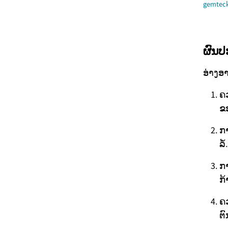
gemtec
ຜົນປ
ອ່າງອ
ຄວ
ຂອ
ກາ
ລໍ້.
ກ
ກ້
ຄ
ຕົ