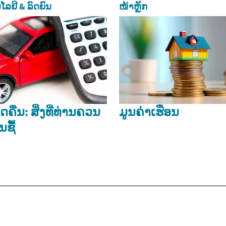
ໂລຢີ & ລົດຍົນ
ໜ້າຫຼັກ
ຶດຄືນ: ສິ່ງທີ່ທ່ານຄວນ
ມູນຄ່າເຮືອນ
ນຊື້