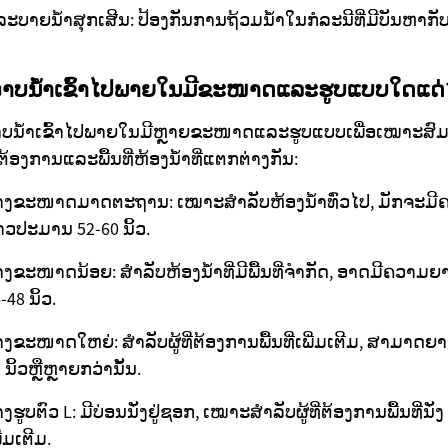
່ລະບາຍນ້ຳສຸກເສີນ: ປ້ອງກັນການຖ້ວມນ້ຳໃນກໍລະນີທີ່ມີບັນຫາກັ
ອາບນ້ຳເຂົ້າໄປພາຍໃນມີຂະໜາດແລະຮູບແບບໃດແດ່
າບນ້ຳເຂົ້າໄປພາຍໃນມີຫຼາຍຂະໜາດແລະຮູບແບບເພື່ອເໝາະສົມ
້ອງການແລະພື້ນທີ່ຫ້ອງນ້ຳທີ່ແຕກຕ່າງກັນ:
່າງຂະໜາດມາດຕະຖານ: ເໝາະສຳລັບຫ້ອງນ້ຳທົ່ວໄປ, ມັກຈະມີ
ວປະມານ 52-60 ນິ້ວ.
າງຂະໜາດນ້ອຍ: ສຳລັບຫ້ອງນ້ຳທີ່ມີພື້ນທີ່ຈຳກັດ, ອາດມີຄວາມ
-48 ນິ້ວ.
າງຂະໜາດໃຫຍ່: ສຳລັບຜູ້ທີ່ຕ້ອງການພື້ນທີ່ເພີ່ມເຕີມ, ສາມາດຍາ
 ນິ້ວຫຼືຫຼາຍກວ່ານັ້ນ.
າງຮູບຕົວ L: ມີບ່ອນນັ່ງຢູ່ຊອກ, ເໝາະສຳລັບຜູ້ທີ່ຕ້ອງການພື້ນທີ່ນັ່ງ
ີ່ມເຕີມ.