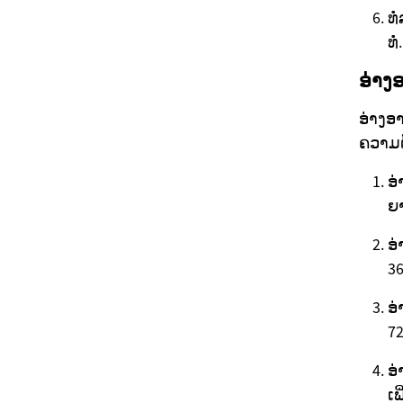
ທໍ
ທໍ່.
ອ່າງ
ອ່າງອ
ຄວາມຕ
ອ
ຍາ
ອ່
36
ອ່
72
ອ່
ເພ