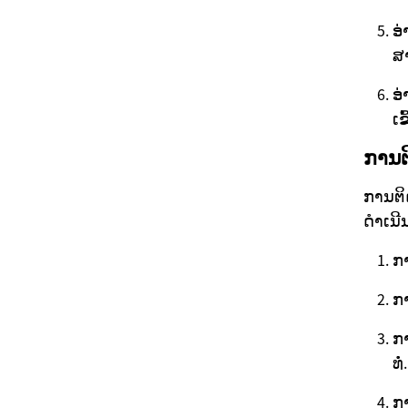
ອ່
ສ
ອ່
ເຂ
ການຕ
ການຕິ
ດຳເນີ
ກາ
ກາ
ກ
ທໍ່.
ກາ