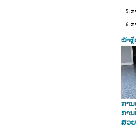
ກ
ກາ
ໜ້າຫຼັ
ການເ
ການປ
ສວຍ