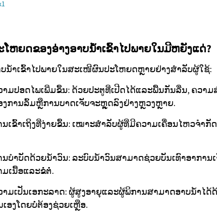
k1
ະໂຫຍດຂອງອ່າງອາບນ້ຳເຂົ້າໄປພາຍໃນມີຫຍັງແດ່?
າບນ້ຳເຂົ້າໄປພາຍໃນສະເໜີຜົນປະໂຫຍດຫຼາຍຢ່າງສຳລັບຜູ້ໃຊ້:
າມປອດໄພເພີ່ມຂຶ້ນ: ດ້ວຍປະຕູທີ່ເປີດໄດ້ແລະພື້ນກັນລື່ນ, ຄວາມ
ງການລົ້ມຫຼືການບາດເຈັບຈະຫຼຸດລົງຢ່າງຫຼວງຫຼາຍ.
ນເຂົ້າເຖິງທີ່ງ່າຍຂຶ້ນ: ເໝາະສຳລັບຜູ້ທີ່ມີຄວາມເຄື່ອນໄຫວຈຳກັດຫຼ
ານບຳບັດດ້ວຍນ້ຳວົນ: ລະບົບນ້ຳວົນສາມາດຊ່ວຍບັນເທົາອາການເ
າມເນື້ອແລະຂໍ່ຕໍ່.
ວາມເປັນເອກະລາດ: ຜູ້ສູງອາຍຸແລະຜູ້ພິການສາມາດອາບນ້ຳໄດ້ດ
ນເອງໂດຍບໍ່ຕ້ອງຊ່ວຍເຫຼືອ.