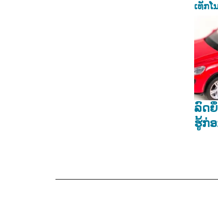
ເທັກໂນ
ລົດຍ
ຮູ້ກ່ອ