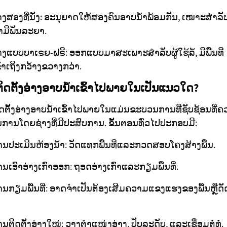
າງສອງທີ່ນັ່ງ: ອະນຸຍາດໃຫ້ສອງຄົນອາບນ້ຳພ້ອມກັນ, ເໝາະສຳລັບຄ
າມີພັນລະຍາ.
າງແບບບາເຣຍ-ຟຣີ: ອອກແບບມາສະເພາະສຳລັບຜູ້ໃຊ້ລໍ້, ມີພື້ນທີ່
ົ້າເຖິງກວ້າງຂວາງກວ່າ.
ິດຕັ້ງອ່າງອາບນ້ຳເຂົ້າໄປພາຍໃນເປັນແນວໃດ?
ດຕັ້ງອ່າງອາບນ້ຳເຂົ້າໄປພາຍໃນແມ່ນຂະບວນການທີ່ຊັບຊ້ອນທີ່ຄ
ນການໂດຍຊ່າງທີ່ມີປະສົບການ. ຂັ້ນຕອນທົ່ວໄປປະກອບມີ:
ນປະເມີນຫ້ອງນ້ຳ: ວັດແທກພື້ນທີ່ແລະກວດສອບໂຄງສ້າງພື້ນ.
ນເອົາອ່າງເກົ່າອອກ: ຖອດອ່າງເກົ່າແລະກຽມພື້ນທີ່.
ານກຽມພື້ນທີ່: ອາດຈຳເປັນຕ້ອງເສີມຄວາມແຂງແຮງຂອງພື້ນຫຼືດ
ນຕິດຕັ້ງອ່າງໃໝ່: ວາງຕຳແໜ່ງອ່າງ, ປັບລະດັບ, ແລະເຊື່ອມຕໍ່ທໍ່.