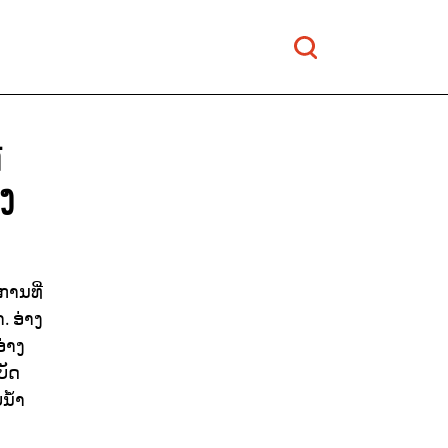
່
ງ
ການທີ່
 ອ່າງ
ອ່າງ
ບັດ
ນ້ຳ