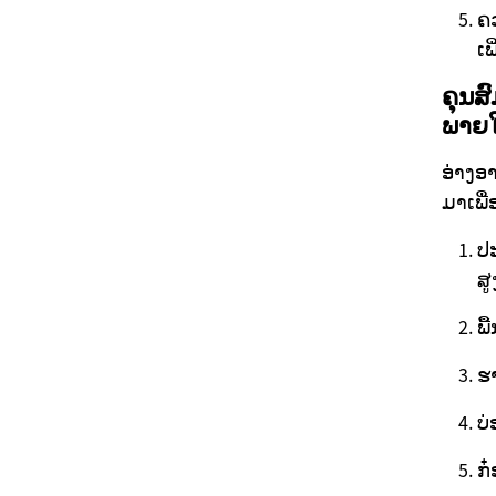
ຄ
ເ
ຄຸນສ
ພາຍໃ
ອ່າງອ
ມາເພື
ປະ
ສູ
ພື
ຮາ
ບ່
ກ໋