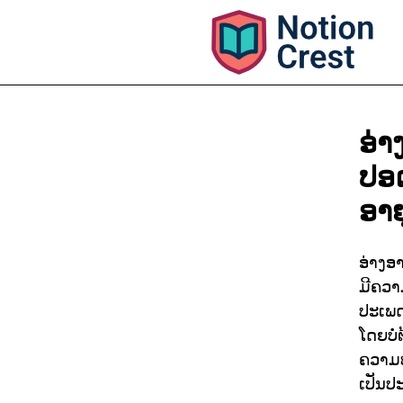
ອ່າ
ປອ
ອາຍ
ອ່າງອາ
ມີຄວາ
ປະເພດນ
ໂດຍບໍ
ຄວາມ
ເປັນປ