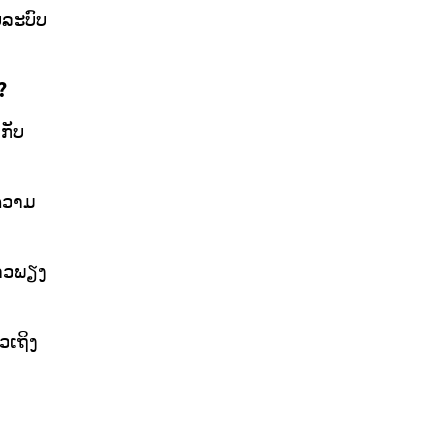
ບລະບົບ
?
ກັບ
ຄວາມ
ຍາວພຽງ
ວເຖິງ