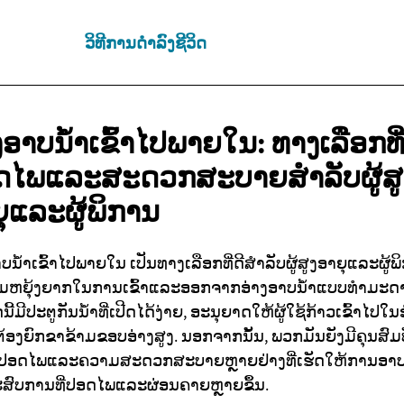
ວິທີການດຳລົງຊີວິດ
ງອາບນ້ຳເຂົ້າໄປພາຍໃນ:
ທາງເລືອກທີ
ດໄພແລະສະດວກສະບາຍສຳລັບຜູ້ສູ
ຸແລະຜູ້ພິການ
ບນ້ຳເຂົ້າໄປພາຍໃນ ເປັນທາງເລືອກທີ່ດີສຳລັບຜູ້ສູງອາຍຸແລະຜູ້ພິ
ມຫຍຸ້ງຍາກໃນການເຂົ້າແລະອອກຈາກອ່າງອາບນ້ຳແບບທຳມະດາ.
ີ້ມີປະຕູກັນນ້ຳທີ່ເປີດໄດ້ງ່າຍ, ອະນຸຍາດໃຫ້ຜູ້ໃຊ້ກ້າວເຂົ້າໄປໃນ
່ຕ້ອງຍົກຂາຂ້າມຂອບອ່າງສູງ. ນອກຈາກນັ້ນ, ພວກມັນຍັງມີຄຸນສົມ
ປອດໄພແລະຄວາມສະດວກສະບາຍຫຼາຍຢ່າງທີ່ເຮັດໃຫ້ການອາບ
ະສົບການທີ່ປອດໄພແລະຜ່ອນຄາຍຫຼາຍຂຶ້ນ.