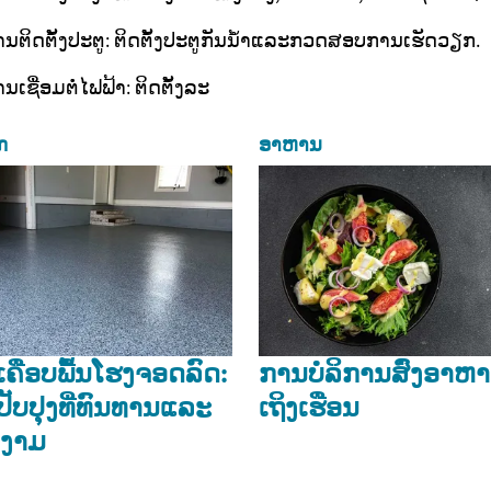
ານຕິດຕັ້ງປະຕູ: ຕິດຕັ້ງປະຕູກັນນ້ຳແລະກວດສອບການເຮັດວຽກ.
ນເຊື່ອມຕໍ່ໄຟຟ້າ: ຕິດຕັ້ງລະ
ກ
ອາຫານ
ຄືອບພື້ນໂຮງຈອດລົດ:
ການບໍລິການສົ່ງອາຫ
ັບປຸງທີ່ທົນທານແລະ
ເຖິງເຮືອນ
ງາມ