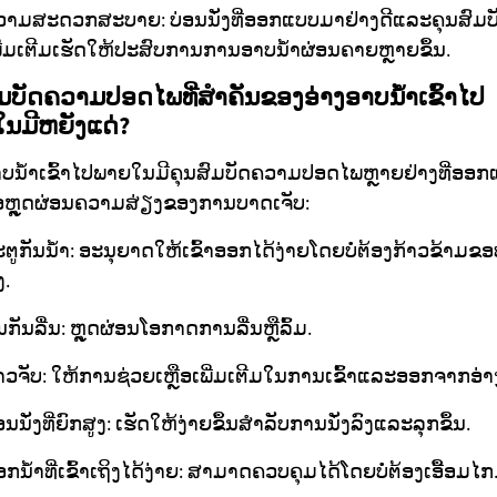
ວາມສະດວກສະບາຍ: ບ່ອນນັ່ງທີ່ອອກແບບມາຢ່າງດີແລະຄຸນສົມບ
ພີ່ມເຕີມເຮັດໃຫ້ປະສົບການການອາບນ້ຳຜ່ອນຄາຍຫຼາຍຂຶ້ນ.
ົມບັດຄວາມປອດໄພທີ່ສຳຄັນຂອງອ່າງອາບນ້ຳເຂົ້າໄປ
ນມີຫຍັງແດ່?
າບນ້ຳເຂົ້າໄປພາຍໃນມີຄຸນສົມບັດຄວາມປອດໄພຫຼາຍຢ່າງທີ່ອອ
່ອຫຼຸດຜ່ອນຄວາມສ່ຽງຂອງການບາດເຈັບ:
ຕູກັນນ້ຳ: ອະນຸຍາດໃຫ້ເຂົ້າອອກໄດ້ງ່າຍໂດຍບໍ່ຕ້ອງກ້າວຂ້າມຂອ
ງ.
້ນກັນລື່ນ: ຫຼຸດຜ່ອນໂອກາດການລື່ນຫຼືລົ້ມ.
ວຈັບ: ໃຫ້ການຊ່ວຍເຫຼືອເພີ່ມເຕີມໃນການເຂົ້າແລະອອກຈາກອ່າ
ອນນັ່ງທີ່ຍົກສູງ: ເຮັດໃຫ້ງ່າຍຂຶ້ນສຳລັບການນັ່ງລົງແລະລຸກຂຶ້ນ.
ອກນ້ຳທີ່ເຂົ້າເຖິງໄດ້ງ່າຍ: ສາມາດຄວບຄຸມໄດ້ໂດຍບໍ່ຕ້ອງເອື້ອມໄກ