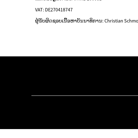
VAT: DE270418747
ຜູ້ຮັບຜິດຊອບເນື້ອຫາບັນນາທິການ: Christian Schmo