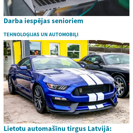
Darba iespējas senioriem
TEHNOLOĢIJAS UN AUTOMOBIĻI
Lietotu automašīnu tirgus Latvijā: