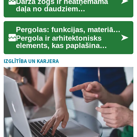
Dārza žogs ir neatņemama
daļa no daudziem
privātīpašumiem, kas ne tikai
norobežo teritoriju, bet arī
Pergolas: funkcijas, materiāli un piemērotība terasei vai dārzam
piešķir tai estē...
Pergola ir arhitektonisks
elements, kas paplašina
dzīvojamo telpu uz āru,
nodrošinot struktūru, kas var
IZGLĪTĪBA UN KARJERA
sniegt ēnu, e...