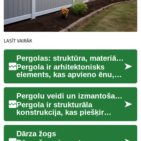
LASĪT VAIRĀK
Pergolas: struktūra, materiāli un piemērošana dārzā un terasē
Pergola ir arhitektonisks
elements, kas apvieno ēnu,
estētiku un funkcionalitāti
ārtelpās, piemēram, dārzā vai
Pergolu veidi un izmantošana terasē un dārzā
uz ter...
Pergola ir strukturāla
konstrukcija, kas piešķir
terasei vai dārzam skaidru
funkciju un stilu, vienlaikus
Dārza žogs
nodrošinot ...