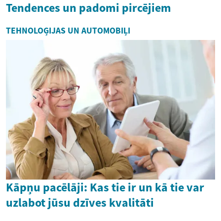
Tendences un padomi pircējiem
TEHNOLOĢIJAS UN AUTOMOBIĻI
Kāpņu pacēlāji: Kas tie ir un kā tie var
uzlabot jūsu dzīves kvalitāti