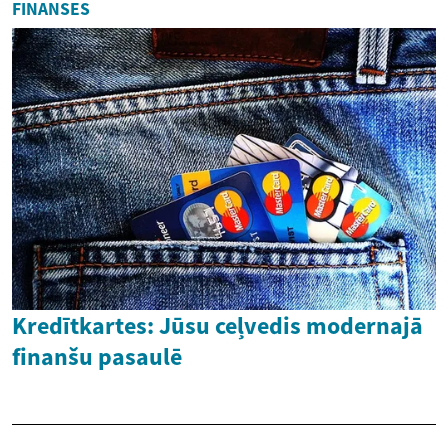
FINANSES
Kredītkartes: Jūsu ceļvedis modernajā
finanšu pasaulē