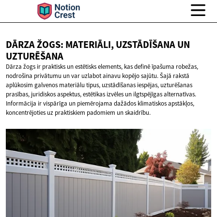
DĀRZA ŽOGS: MATERIĀLI, UZSTĀDĪŠANA
UN
UZTURĒŠANA
Dārza žogs ir praktisks un estētisks elements, kas definē īpašuma robežas,
nodrošina privātumu un var uzlabot ainavu kopējo sajūtu. Šajā rakstā
aplūkosim galvenos materiālu tipus, uzstādīšanas iespējas, uzturēšanas
prasības, juridiskos aspektus, estētikas izvēles un ilgtspējīgas alternatīvas.
Informācija ir vispārīga un piemērojama dažādos klimatiskos apstākļos,
koncentrējoties uz praktiskiem padomiem un skaidrību.