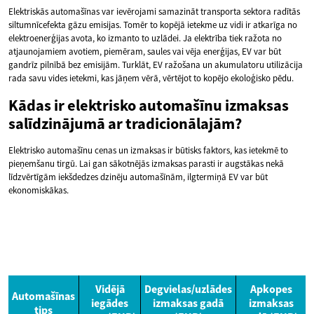
Elektriskās automašīnas var ievērojami samazināt transporta sektora radītās
siltumnīcefekta gāzu emisijas. Tomēr to kopējā ietekme uz vidi ir atkarīga no
elektroenerģijas avota, ko izmanto to uzlādei. Ja elektrība tiek ražota no
atjaunojamiem avotiem, piemēram, saules vai vēja enerģijas, EV var būt
gandrīz pilnībā bez emisijām. Turklāt, EV ražošana un akumulatoru utilizācija
rada savu vides ietekmi, kas jāņem vērā, vērtējot to kopējo ekoloģisko pēdu.
Kādas ir elektrisko automašīnu izmaksas
salīdzinājumā ar tradicionālajām?
Elektrisko automašīnu cenas un izmaksas ir būtisks faktors, kas ietekmē to
pieņemšanu tirgū. Lai gan sākotnējās izmaksas parasti ir augstākas nekā
līdzvērtīgām iekšdedzes dzinēju automašīnām, ilgtermiņā EV var būt
ekonomiskākas.
Vidējā
Degvielas/uzlādes
Apkopes
Automašīnas
iegādes
izmaksas gadā
izmaksas
tips