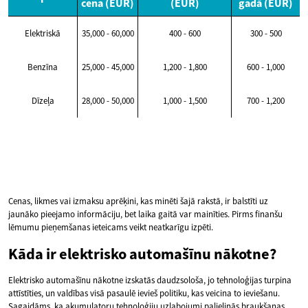
cena (EUR)
(EUR)
gadā (EUR)
Elektriskā
35,000 - 60,000
400 - 600
300 - 500
Benzīna
25,000 - 45,000
1,200 - 1,800
600 - 1,000
Dīzeļa
28,000 - 50,000
1,000 - 1,500
700 - 1,200
Cenas, likmes vai izmaksu aprēķini, kas minēti šajā rakstā, ir balstīti uz
jaunāko pieejamo informāciju, bet laika gaitā var mainīties. Pirms finanšu
lēmumu pieņemšanas ieteicams veikt neatkarīgu izpēti.
Kāda ir elektrisko automašīnu nākotne?
Elektrisko automašīnu nākotne izskatās daudzsološa, jo tehnoloģijas turpina
attīstīties, un valdības visā pasaulē ievieš politiku, kas veicina to ieviešanu.
Sagaidāms, ka akumulatoru tehnoloģiju uzlabojumi palielinās braukšanas