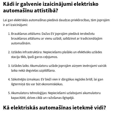
Kādi ir galvenie izaicinājumi elektrisko
automašīnu attīstībā?
Lai gan elektriskās automašīnas piedāvā daudzas priekšrocības, tām joprojām
ir arī izaicinājumi:
Braukšanas attālums: Dažas EV joprojām piedāvā ierobežotu
braukšanas attālumu ar vienu uzlādi, salīdzinot ar tradicionālajām
automašīnām.
Uzlādes infrastruktūra: Nepieciešams plašāks un efektīvāks uzlādes
staciju tīkls, īpaši garos ceļojumos.
Uzlādes laiks: Akumulatoru uzlāde joprojām aizņem ievērojami vairāk
laika nekā degvielas uzpildīšana.
Sākotnējās izmaksas: EV bieži vien ir dārgākas iegādes brīdī, lai gan
ilgtermiņā tās var būt ekonomiskākas.
Akumulatoru tehnoloģijas: Nepieciešami uzlabojumi akumulatoru
kapacitātē, dzīves ciklā un ražošanas ilgtspējā.
Kā elektriskās automašīnas ietekmē vidi?