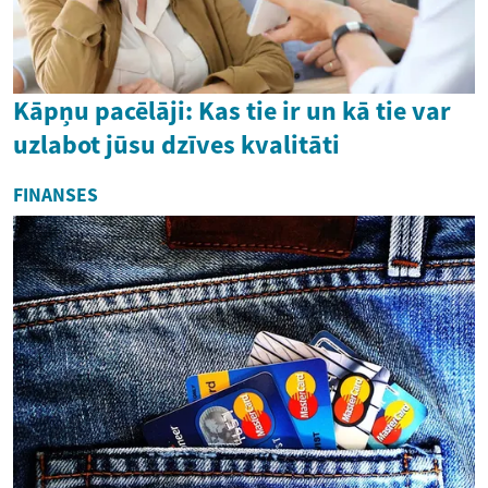
Kāpņu pacēlāji: Kas tie ir un kā tie var
uzlabot jūsu dzīves kvalitāti
FINANSES