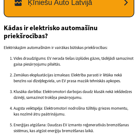
Kādas ir elektrisko automašīnu
priekšrocības?
Elektriskajām automašīnām ir vairākas būtiskas priekšrocības:
Vides draudzīgums: EV nerada tiešas izplūdes gāzes, tādējādi samazinot
gaisa piesārņojumu pilsētās.
Zemākas ekspluatācijas izmaksas: Elektrība parasti ir lētāka nekā
benzīns vai dīzeļdegviela, un EV prasa mazāk tehniskās apkopes.
Klusāka darbība: Elektromotori darbojas daudz klusāk nekā iekšdedzes
dzinēji, samazinot trokšņa piesārņojumu.
Augsta veiktspēja: Elektromotori nodrošina tūlītēju griezes momentu,
kas nozīmē ātru paātrinājumu.
Enerģijas atgūšana: Daudzas EV izmanto reģeneratīvās bremzēšanas
sistēmas, kas atgūst enerģiju bremzēšanas laikā.