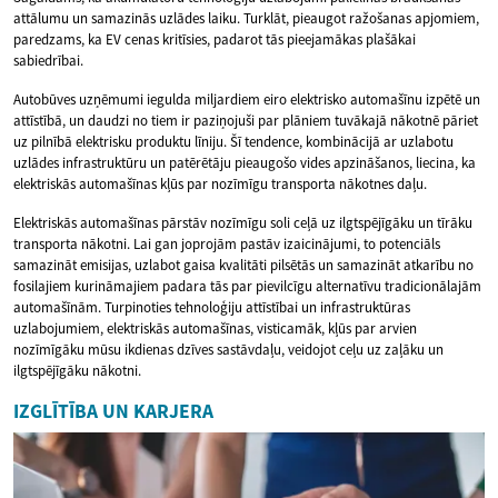
attālumu un samazinās uzlādes laiku. Turklāt, pieaugot ražošanas apjomiem,
paredzams, ka EV cenas kritīsies, padarot tās pieejamākas plašākai
sabiedrībai.
Autobūves uzņēmumi iegulda miljardiem eiro elektrisko automašīnu izpētē un
attīstībā, un daudzi no tiem ir paziņojuši par plāniem tuvākajā nākotnē pāriet
uz pilnībā elektrisku produktu līniju. Šī tendence, kombinācijā ar uzlabotu
uzlādes infrastruktūru un patērētāju pieaugošo vides apzināšanos, liecina, ka
elektriskās automašīnas kļūs par nozīmīgu transporta nākotnes daļu.
Elektriskās automašīnas pārstāv nozīmīgu soli ceļā uz ilgtspējīgāku un tīrāku
transporta nākotni. Lai gan joprojām pastāv izaicinājumi, to potenciāls
samazināt emisijas, uzlabot gaisa kvalitāti pilsētās un samazināt atkarību no
fosilajiem kurināmajiem padara tās par pievilcīgu alternatīvu tradicionālajām
automašīnām. Turpinoties tehnoloģiju attīstībai un infrastruktūras
uzlabojumiem, elektriskās automašīnas, visticamāk, kļūs par arvien
nozīmīgāku mūsu ikdienas dzīves sastāvdaļu, veidojot ceļu uz zaļāku un
ilgtspējīgāku nākotni.
IZGLĪTĪBA UN KARJERA