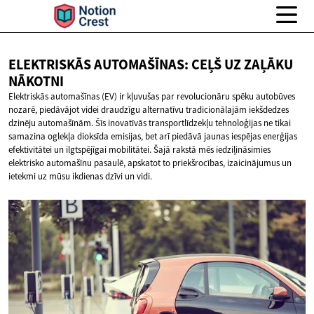
ELEKTRISKĀS AUTOMAŠĪNAS: CEĻŠ UZ
ZAĻĀKU
NĀKOTNI
Elektriskās automašīnas (EV) ir kļuvušas par revolucionāru spēku autobūves
nozarē, piedāvājot videi draudzīgu alternatīvu tradicionālajām iekšdedzes
dzinēju automašīnām. Šīs inovatīvās transportlīdzekļu tehnoloģijas ne tikai
samazina oglekļa dioksīda emisijas, bet arī piedāvā jaunas iespējas enerģijas
efektivitātei un ilgtspējīgai mobilitātei. Šajā rakstā mēs iedziļināsimies
elektrisko automašīnu pasaulē, apskatot to priekšrocības, izaicinājumus un
ietekmi uz mūsu ikdienas dzīvi un vidi.