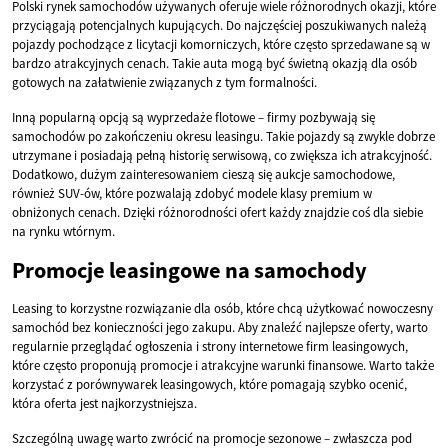
Polski rynek samochodów używanych oferuje wiele różnorodnych okazji, które
przyciągają potencjalnych kupujących. Do najczęściej poszukiwanych należą
pojazdy pochodzące z licytacji komorniczych, które często sprzedawane są w
bardzo atrakcyjnych cenach. Takie auta mogą być świetną okazją dla osób
gotowych na załatwienie związanych z tym formalności.
Inną popularną opcją są wyprzedaże flotowe – firmy pozbywają się
samochodów po zakończeniu okresu leasingu. Takie pojazdy są zwykle dobrze
utrzymane i posiadają pełną historię serwisową, co zwiększa ich atrakcyjność.
Dodatkowo, dużym zainteresowaniem cieszą się aukcje samochodowe,
również SUV-ów, które pozwalają zdobyć modele klasy premium w
obniżonych cenach. Dzięki różnorodności ofert każdy znajdzie coś dla siebie
na rynku wtórnym.
Promocje leasingowe na samochody
Leasing to korzystne rozwiązanie dla osób, które chcą użytkować nowoczesny
samochód bez konieczności jego zakupu. Aby znaleźć najlepsze oferty, warto
regularnie przeglądać ogłoszenia i strony internetowe firm leasingowych,
które często proponują promocje i atrakcyjne warunki finansowe. Warto także
korzystać z porównywarek leasingowych, które pomagają szybko ocenić,
która oferta jest najkorzystniejsza.
Szczególną uwagę warto zwrócić na promocje sezonowe – zwłaszcza pod