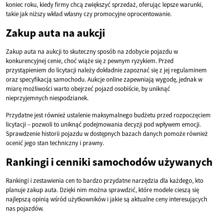
koniec roku, kiedy firmy chcą zwiększyć sprzedaż, oferując lepsze warunki,
takie jak niższy wkład własny czy promocyjne oprocentowanie.
Zakup auta na aukcji
Zakup auta na aukcji to skuteczny sposób na zdobycie pojazdu w
konkurencyjnej cenie, choć wiąże się z pewnym ryzykiem. Przed
przystąpieniem do licytacji należy dokładnie zapoznać się z jej regulaminem
oraz specyfikacją samochodu. Aukcje online zapewniają wygodę, jednak w
miarę możliwości warto obejrzeć pojazd osobiście, by uniknąć
nieprzyjemnych niespodzianek.
Przydatne jest również ustalenie maksymalnego budżetu przed rozpoczęciem
licytacji – pozwoli to uniknąć podejmowania decyzji pod wpływem emocji.
Sprawdzenie historii pojazdu w dostępnych bazach danych pomoże również
ocenić jego stan techniczny i prawny.
Rankingi i cenniki samochodów używanych
Rankingi i zestawienia cen to bardzo przydatne narzędzia dla każdego, kto
planuje zakup auta. Dzięki nim można sprawdzić, które modele cieszą się
najlepszą opinią wśród użytkowników i jakie są aktualne ceny interesujących
nas pojazdów.