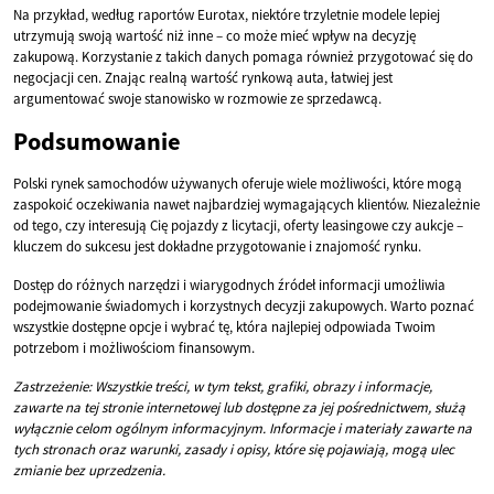
Na przykład, według raportów Eurotax, niektóre trzyletnie modele lepiej
utrzymują swoją wartość niż inne – co może mieć wpływ na decyzję
zakupową. Korzystanie z takich danych pomaga również przygotować się do
negocjacji cen. Znając realną wartość rynkową auta, łatwiej jest
argumentować swoje stanowisko w rozmowie ze sprzedawcą.
Podsumowanie
Polski rynek samochodów używanych oferuje wiele możliwości, które mogą
zaspokoić oczekiwania nawet najbardziej wymagających klientów. Niezależnie
od tego, czy interesują Cię pojazdy z licytacji, oferty leasingowe czy aukcje –
kluczem do sukcesu jest dokładne przygotowanie i znajomość rynku.
Dostęp do różnych narzędzi i wiarygodnych źródeł informacji umożliwia
podejmowanie świadomych i korzystnych decyzji zakupowych. Warto poznać
wszystkie dostępne opcje i wybrać tę, która najlepiej odpowiada Twoim
potrzebom i możliwościom finansowym.
Zastrzeżenie: Wszystkie treści, w tym tekst, grafiki, obrazy i informacje,
zawarte na tej stronie internetowej lub dostępne za jej pośrednictwem, służą
wyłącznie celom ogólnym informacyjnym. Informacje i materiały zawarte na
tych stronach oraz warunki, zasady i opisy, które się pojawiają, mogą ulec
zmianie bez uprzedzenia.