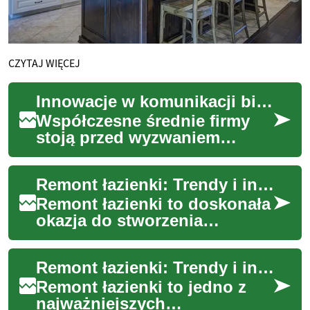
CZYTAJ WIĘCEJ
Innowacje w komunikacji biznesowej dla średnich firm
Współczesne średnie firmy
stoją przed wyzwaniem
utrzymania konkurencyjności
i efektywności operacyjnej w
Remont łazienki: Trendy i inspiracje dla Twojego wnętrza
dynamicznym ...
Remont łazienki to doskonała
okazja do stworzenia
przestrzeni, która nie tylko
spełnia praktyczne funkcje,
Remont łazienki: Trendy i inspiracje na rok 2023
ale także ...
Remont łazienki to jedno z
najważniejszych