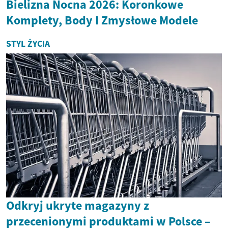
Bielizna Nocna 2026: Koronkowe
Komplety, Body I Zmysłowe Modele
STYL ŻYCIA
Odkryj ukryte magazyny z
przecenionymi produktami w Polsce –