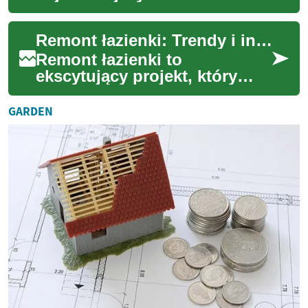
przedsięwzięć w domu, które
może znacząco wpłynąć na
Remont łazienki: Trendy i inspiracje na 2023 rok
komfort i wartość nie...
Remont łazienki to
ekscytujący projekt, który
może całkowicie odmienić
wygląd i funkcjonalność
GARDEN
jednego z najważniejsz...