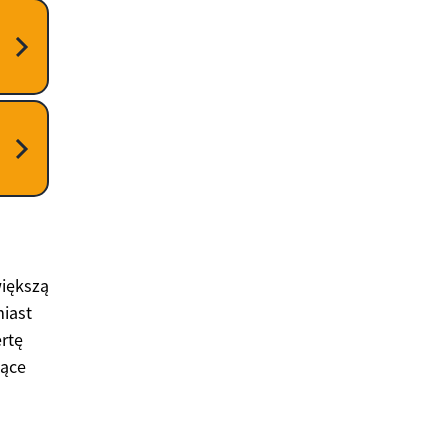
większą
iast
ertę
jące