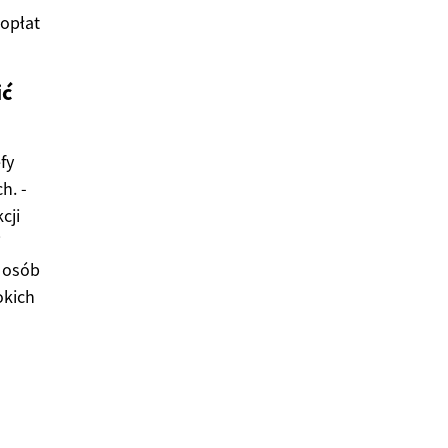
opłat
ić
a
fy
h. -
cji
i
a osób
okich