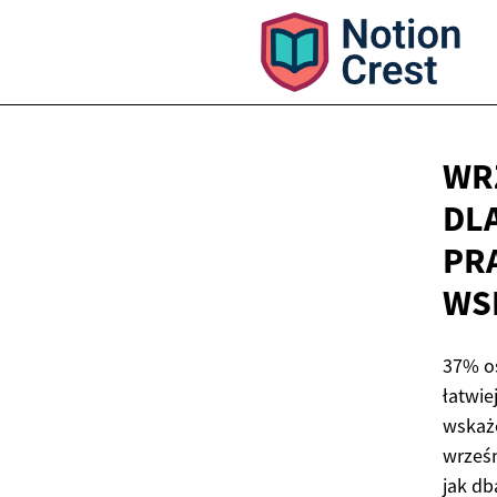
WR
DLA
PR
WS
37% o
łatwie
wskaże
wrześn
jak db