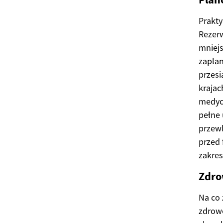
Prakt
Rezerw
mniejs
zaplan
przesi
krajac
medycz
pełne 
przewl
przed
zakre
Zdro
Na co 
zdrowo