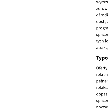
wyróżn
zdrowo
ośrodk
dostęp
progra
spacer
tych l
atrakc
Typo
Oferty
rekrea
pełne 
relaks
dopas
spacer
poczęs