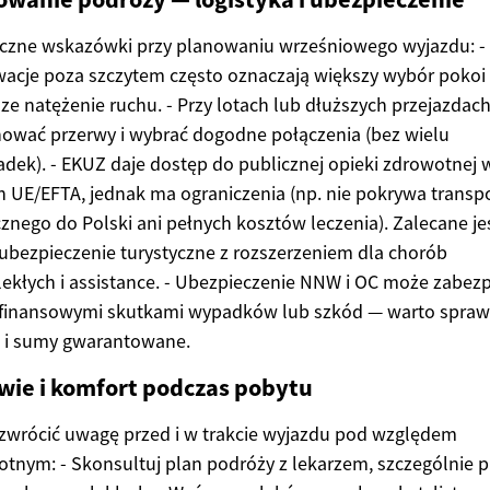
yczne wskazówki przy planowaniu wrześniowego wyjazdu: -
acje poza szczytem często oznaczają większy wybór pokoi 
ze natężenie ruchu. - Przy lotach lub dłuższych przejazdac
ować przerwy i wybrać dogodne połączenia (bez wielu
adek). - EKUZ daje dostęp do publicznej opieki zdrowotnej 
h UE/EFTA, jednak ma ograniczenia (np. nie pokrywa transp
nego do Polski ani pełnych kosztów leczenia). Zalecane je
ubezpieczenie turystyczne z rozszerzeniem dla chorób
ekłych i assistance. - Ubezpieczenie NNW i OC może zabezp
 finansowymi skutkami wypadków lub szkód — warto spraw
s i sumy gwarantowane.
wie i komfort podczas pobytu
zwrócić uwagę przed i w trakcie wyjazdu pod względem
tnym: - Skonsultuj plan podróży z lekarzem, szczególnie p