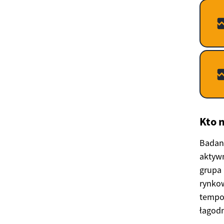
Kto 
Badani
aktywn
grupa 
rynkow
tempo 
łagodn