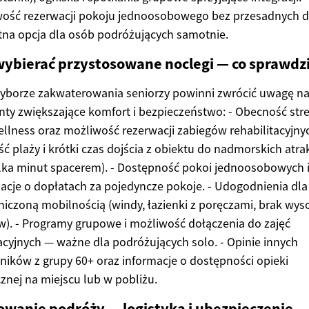
wość rezerwacji pokoju jednoosobowego bez przesadnych d
tna opcja dla osób podróżujących samotnie.
wybierać przystosowane noclegi — co sprawdz
yborze zakwaterowania seniorzy powinni zwrócić uwagę n
ty zwiększające komfort i bezpieczeństwo: - Obecność stre
llness oraz możliwość rezerwacji zabiegów rehabilitacyjnyc
ść plaży i krótki czas dojścia z obiektu do nadmorskich atrak
ilka minut spacerem). - Dostępność pokoi jednoosobowych 
acje o dopłatach za pojedyncze pokoje. - Udogodnienia dl
niczoną mobilnością (windy, łazienki z poręczami, brak wys
). - Programy grupowe i możliwość dołączenia do zajęć
acyjnych — ważne dla podróżujących solo. - Opinie innych
ników z grupy 60+ oraz informacje o dostępności opieki
nej na miejscu lub w pobliżu.
owanie podróży — logistyka i ubezpieczenie