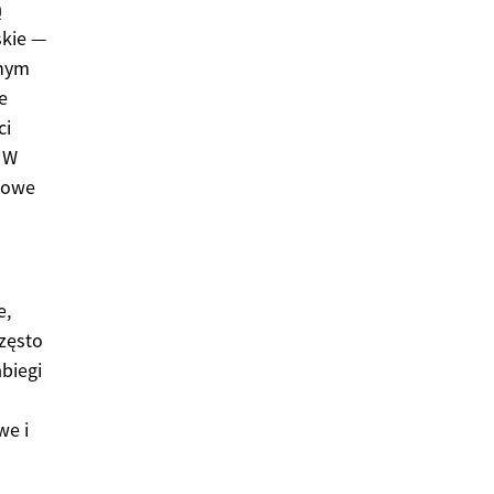
ą
skie —
dnym
e
ci
 W
tkowe
e,
często
abiegi
we i