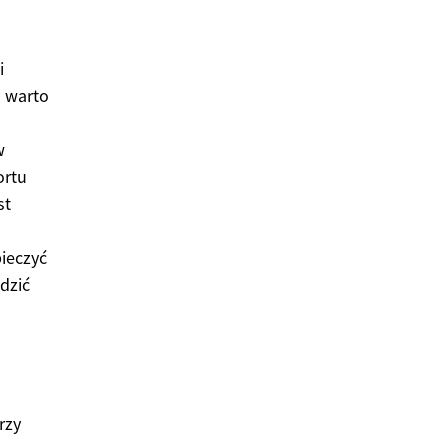
i
h warto
w
ortu
st
ieczyć
dzić
rzy