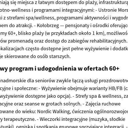
iają się miejsca z łatwym dostępem do plaży, infrastruktur
tno-wellness i programami integracyjnymi: - Ustronie Mor
i z strefami spa/wellness, programami aktywności i wygo
em do atrakcji. - Kołobrzeg — pensjonaty i ośrodki oferując
my 60+, blisko plaży (w przykładach około 1 km), możliwoś
ów promenadą oraz dostęp do zabiegów rehabilitacyjnych.
okalizacjach często dostępne jest pełne wyżywienie i doda
je skierowane do osób starszych.
wy program i udogodnienia w ofertach 60+
 nadmorskie dla seniorów zwykle łączą usługi prozdrowotn
cyjne i społeczne: - Wyżywienie obejmuje warianty HB/FB (
wyżywienie dostępne jako opcja). - Strefy spa & wellness, z
acyjne oraz seanse w grotach solnych. - Zajęcia ruchowe
owane do wieku: Nordic Walking, ćwiczenia ogólnorozwojo
y terapeutyczne. - Wieczorki integracyjne (muzyka, słodkie
tunki), ogniska i spotkania grupowe sprzyjające integracji. -