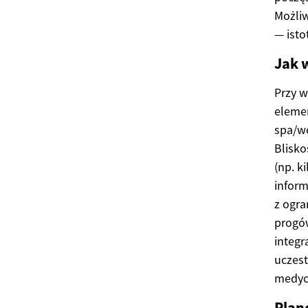
Możli
— isto
Jak 
Przy w
elemen
spa/we
Blisko
(np. k
inform
z ogra
progów
integr
uczest
medycz
Plan