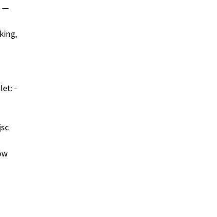
h —
king,
et: -
jsc
ków