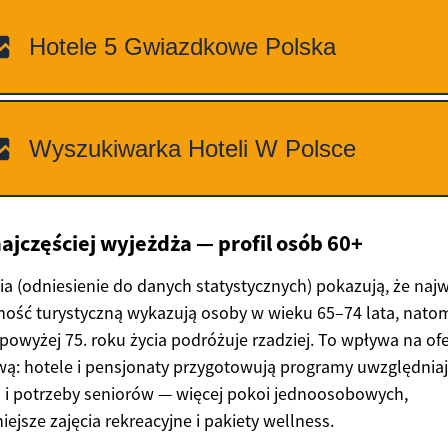
najczęściej wyjeżdża — profil osób 60+
a (odniesienie do danych statystycznych) pokazują, że naj
ość turystyczną wykazują osoby w wieku 65–74 lata, natom
powyżej 75. roku życia podróżuje rzadziej. To wpływa na of
ą: hotele i pensjonaty przygotowują programy uwzględnia
i potrzeby seniorów — więcej pokoi jednoosobowych,
iejsze zajęcia rekreacyjne i pakiety wellness.