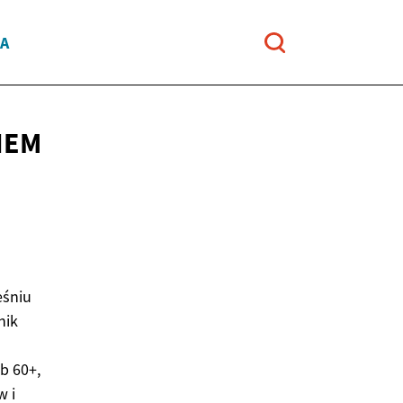
JA
IEM
eśniu
nik
b 60+,
w i