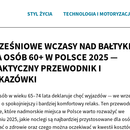
STYL ŻYCIA
TECHNOLOGIA I MOTORYZAC
ZEŚNIOWE WCZASY NAD BAŁTYK
 OSÓB 60+ W POLSCE 2025 —
AKTYCZNY PRZEWODNIK
I
KAZÓWKI
sób w wieku 65–74 lata deklaruje chęć wyjazdów — we wrz
j o spokojniejszy i bardziej komfortowy relaks. Ten przewod
, które nadmorskie miejsca w Polsce warto rozważyć we
iu 2025, jakie noclegi są najbardziej przystosowane dla osó
ać o zdrowie oraz czego można oczekiwać w kwestii kosztó