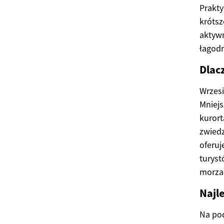
Prakt
krótsz
aktywn
łagodn
Dlac
Wrzesi
Mniejs
kurort
zwiedz
oferuj
turyst
morza,
Najl
Na pod