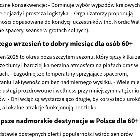
yczne konsekwencje: - Dominuje wybór wyjazdów krajowyc
e dojazdy i prostsza logistyka. - Organizatorzy proponują
ości dopasowane do kondycji uczestników (np. Nordic Wal
e spacery, seanse w grotach solnych).
zego wrzesień to dobry miesiąc dla osób 60+
eń 2025 to okres poza szczytem sezonu, który łączy kilka zal
ze tłumy i bardziej kameralna atmosfera na plażach oraz w
ach. - Łagodniejsze temperatury sprzyjające spacerom,
aniu i aktywnościom bez nadmiernego wysiłku. - Wiele mie
e usługi prozdrowotne i wellness przy mniejszym natężeniu
ów. - Dni wciąż są wystarczająco długie, by korzystać z uro
 a lokalne atrakcje funkcjonują bez tłoku.
epsze nadmorskie destynacje w Polsce dla 60+
stawie dostępnych ofert i popularności wśród seniorów