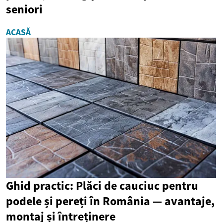
seniori
ACASĂ
Ghid practic: Plăci de cauciuc pentru
podele și pereți în România — avantaje,
montaj și întreținere