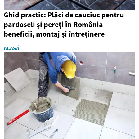
Ghid practic: Plăci de cauciuc pentru
pardoseli și pereți în România —
beneficii, montaj și întreținere
ACASĂ